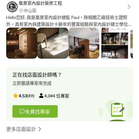
凰景室內設計裝修工程
中山區
Hello您好, 我是凰景室內設計總監 Paul，除相關乙級技術士證照
外，具有室內與建築設計十餘年的豐富經驗與室內設計碩士學位，
施工夥伴與建材廠商們皆為配合十年以上之優質團隊。 Design
concept | 設計理念 凰景在設計裡融合人文藝術，呈現舒適自然，
兼具簡約時尚的理想氛圍，但在每個基地條件與需求皆不同的思考
下，如何打破框架的設計，找到與業主的最大公約數，是我們在專
業領域裡不可妥協的態度。 同時在每個設計專案裡，透過積極且
高效的溝通，結合每位業主獨特的個性，突顯其特色與形象，找到
屬於每一個專案的獨特定位。 Work projects | 專案項目 商業店面 l
正在找店面設計師嗎？
辦公室設計 l 百貨專櫃 l 活動展覽 住宅設計 l 老屋翻新 l 新成屋設計
立即邀請專家來完成
l 透天別墅 --------------------------------------------------------------------
專案流程3C Communicate: 溝通階段- 1.初步溝通風格與需求 2.需
4.53
(
49
)
4,044
位專家
求預算規劃 3.各階段及服務流程說明 4.設計、監工、工程等費用說
明 需求規劃- 1.現場丈量（預售屋另規劃）2.設計風格提案 3.細節
免費找專家
需求內容洽談 4.平面配置與規劃 Contract: 設計合約- 1.平面配置確
認 2.初估工程總預算 3.設計合約簽訂 設計執行- 1.風格提案確認 2.
繪製精細3D渲染圖 3.平立面施工系統套圖 工程合約- 1.各工種細項
更多店面設計
報價單 2.工程合約簽訂(含一年保固條款) 3.提供工程預估時間表