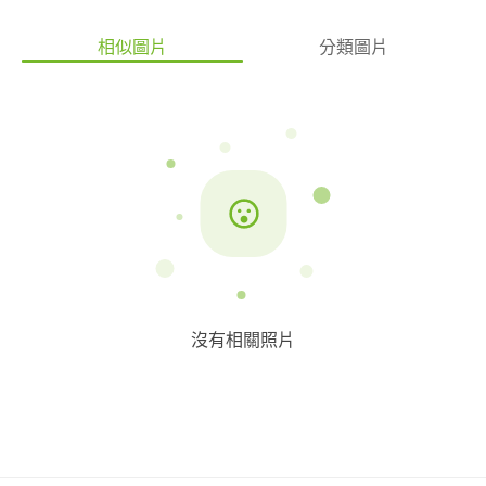
Construction: 工程施工- 1.施工進度確認 2.專人監工及回報 3.依照
合約收取各階段費用 完工交屋- 1.施工細項驗收交屋 2.收取尾款費
相似圖片
分類圖片
用 3.售後服務及保固 -------------------------------------------------------
------------- 我們致力於在每次與業主的互動和溝通後，編織一段屬
於空間的獨特故事，無論空間是何用途，讓各位未來在生活場域中
的點滴都充滿著美好期待！ 而從設計前端、建材挑選，到施工完
成，我們在乎每一個細節，都是為您量身打造專屬的個人空間。
價格透明，建材細項工法報價單上將一覽無遺，拒絕偷工減料是我
們的堅持! 希望有機會讓我們幫您完成那獨一無二，專屬於您的
Interior Vibe~
沒有相關照片