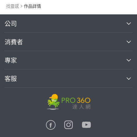
找靈感
作品詳情
繼續完成
公司
關於我們
消費者
找專家(0)
買服務(0)
媒體報導
買服務
專家
部落格
如何使用PRO360
加入我們
案件中心
客服
熱門服務
投資人關係
成為專家
所有服務
客服中心
合作提案
如何接案
價格行情
使用條款
聯絡我們
專家指南
專家目錄
信任與保障
推廣服務
在地專家推薦
隱私權政策
卓越專家