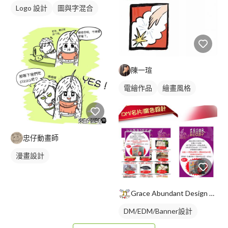
Logo 設計
圖與字混合
日式商標
陳一瑄
電繪作品
繪畫風格
插畫
忠仔動畫師
漫畫設計
Grace Abundant Design 祝福工坊
DM/EDM/Banner設計