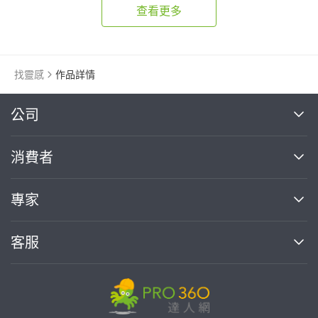
查看更多
找靈感
作品詳情
繼續完成
公司
關於我們
消費者
找專家(0)
買服務(0)
媒體報導
買服務
專家
部落格
如何使用PRO360
加入我們
案件中心
客服
熱門服務
投資人關係
成為專家
所有服務
客服中心
合作提案
如何接案
價格行情
使用條款