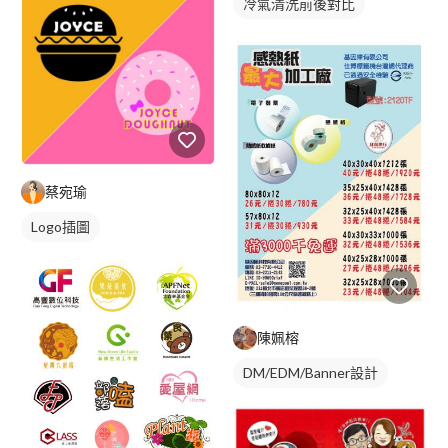
冷氣清洗前後對比
蔡宛瑜
Logo插圖
陳姵榕
DM/EDM/Banner設計