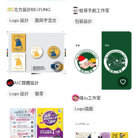
北方設計BEI.FUNG
蚊哥手創工作室
Logo 設計
圖與字混合
包裝設計
美式商標
橘色
AIC媒體設計
Logo 設計
徽章
嗨Ju工作室
日式商標
黃色
Logo插圖