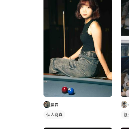
震霖
個人寫真
親