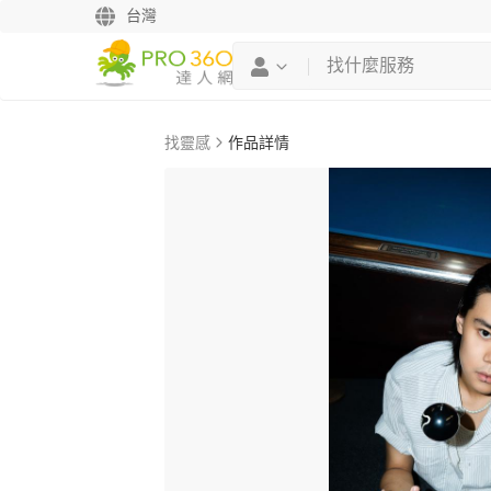
台灣
找靈感
作品詳情