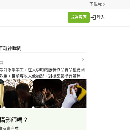
下載App
成為專家
登入
年凝神瞬間
區
設計系畢業生，在大學時的服裝作品曾榮獲德國
殊榮。目前專攻人像攝影，對攝影藝術有著無限
精神。雖然與大學時期的專業不同，但我認為攝
的底層邏輯相同，都是將腦中所想的事物轉化成
在原有的主題上添加不同色彩，讓每個作品散發
。
攝影師嗎？
專家來完成