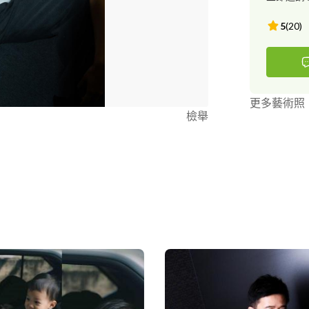
5
(
20
)
更多藝術照
檢舉