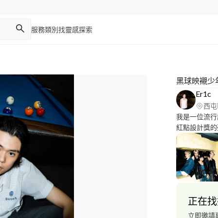
服務類別
找靈感
探索
黑球映襯少
Er1c
西屯
我是一位流行
紅點設計獎的
的熱情和探索
影和服裝設計
現實，並擅長
出獨特的魅力
正在找
立即邀請