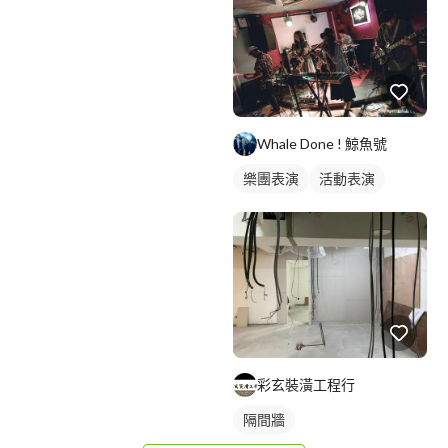
Whale Done ! 鯨魚號
樂團表演
活動表演
彩玄裝潢工程行
隔間牆