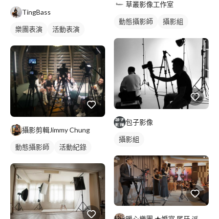
草叢影像工作室
TingBass
動態攝影師
攝影組
樂團表演
活動表演
活動紀錄
包子影像
攝影剪輯Jimmy Chung
攝影組
動態攝影師
活動紀錄
暖心樂團 ★婚宴 尾牙 派對 晚會★