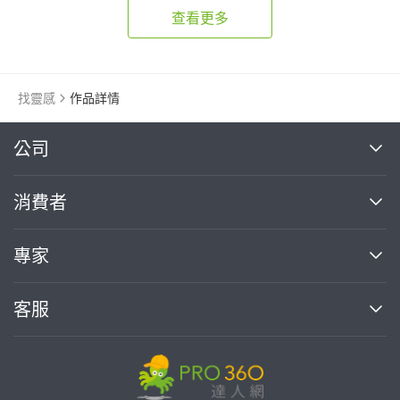
查看更多
找靈感
作品詳情
繼續完成
公司
關於我們
消費者
找專家(0)
買服務(0)
媒體報導
買服務
專家
部落格
如何使用PRO360
加入我們
案件中心
客服
熱門服務
投資人關係
成為專家
所有服務
客服中心
合作提案
如何接案
價格行情
使用條款