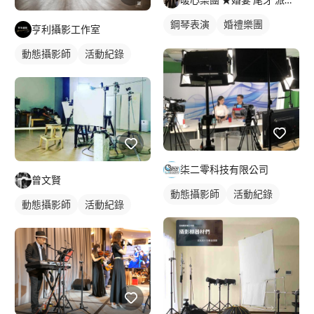
鋼琴表演
婚禮樂團
亨利攝影工作室
樂團表演
活動表演
動態攝影師
活動紀錄
小提琴表演
婚禮歌手
駐唱歌手
歌唱表演
活動主持
柒二零科技有限公司
曾文賢
動態攝影師
活動紀錄
動態攝影師
活動紀錄