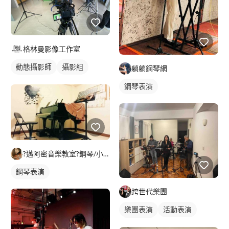
格林曼影像工作室
動態攝影師
攝影組
躺躺鋼琴網
活動紀錄
鋼琴表演
?邁阿密音樂教室?鋼琴/小提琴/線上教學
鋼琴表演
跨世代樂團
樂團表演
活動表演
活動主持