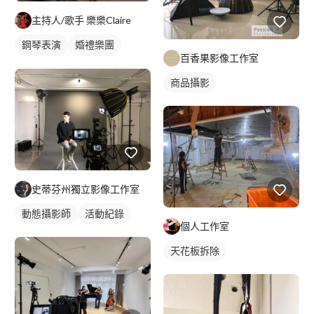
主持人/歌手 樂樂Claire
鋼琴表演
婚禮樂團
百香果影像工作室
小提琴表演
婚禮歌手
商品攝影
駐唱歌手
歌唱表演
活動主持
婚禮表演
史蒂芬州獨立影像工作室
動態攝影師
活動紀錄
個人工作室
天花板拆除