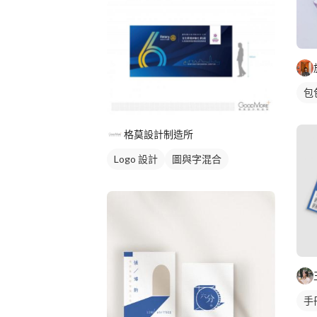
包
格莫設計制造所
Logo 設計
圖與字混合
手