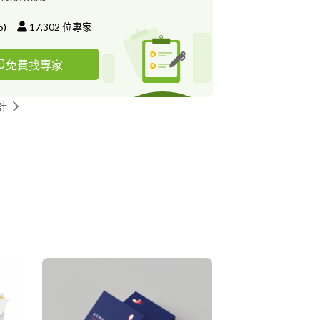
5
)
17,302
位專家
免費找專家
計