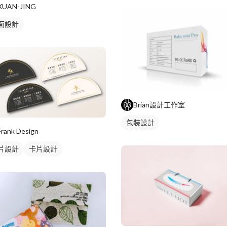
XUAN-JING
面設計
Brian設計工作室
包裝設計
Frank Design
片設計
卡片設計