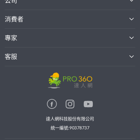
公司
關於我們
消費者
找專家(0)
買服務(0)
媒體報導
買服務
專家
部落格
如何使用PRO360
加入我們
案件中心
客服
熱門服務
投資人關係
成為專家
所有服務
客服中心
合作提案
如何接案
價格行情
使用條款
聯絡我們
專家指南
專家目錄
信任與保障
推廣服務
在地專家推薦
隱私權政策
卓越專家
達人網科技股份有限公司
關鍵字搜尋
公告
特約專家
統一編號:90378737
專業知識