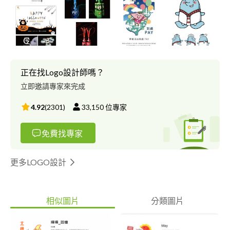
DM、菜單、貼圖、插圖、簡報設計。 免費諮詢與報價
https://reurl.cc/VzR4VR
正在找Logo設計師嗎？
立即邀請專家來完成
4.92
(
2301
)
33,150
位專家
免費找專家
更多LOGO設計
相似圖片
分類圖片