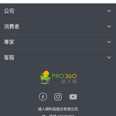
繼續完成
公司
關於我們
消費者
找專家(0)
買服務(0)
媒體報導
買服務
專家
部落格
如何使用PRO360
加入我們
案件中心
客服
熱門服務
投資人關係
成為專家
所有服務
客服中心
合作提案
如何接案
價格行情
使用條款
聯絡我們
專家指南
專家目錄
信任與保障
推廣服務
在地專家推薦
隱私權政策
卓越專家
達人網科技股份有限公司
關鍵字搜尋
公告