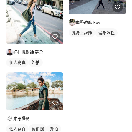
拳擊教練 Roy
健身上課照
健身課程
網拍攝影師 羅梁
個人寫真
外拍
商業人像
抓拍
維思攝影
個人寫真
藝術照
外拍