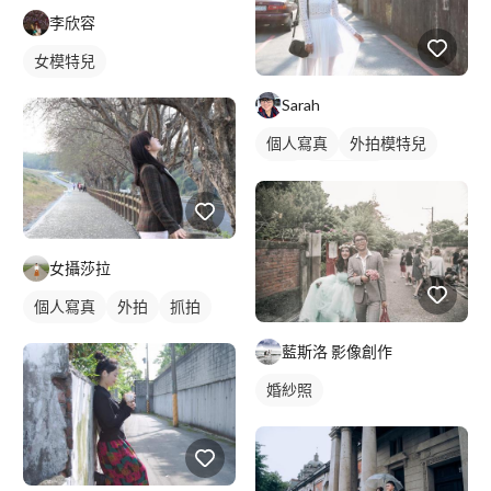
李欣容
女模特兒
Sarah
個人寫真
外拍模特兒
外拍
商業人像
女攝莎拉
個人寫真
外拍
抓拍
藍斯洛 影像創作
婚紗照