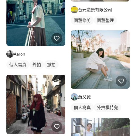
台元造景有限公司
園藝修剪
園藝整理
Aaron
個人寫真
外拍
抓拍
蕭又誠
個人寫真
外拍模特兒
外拍
抓拍