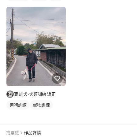
藏 訓犬-犬類訓練 矯正
狗狗訓練
寵物訓練
找靈感
作品詳情