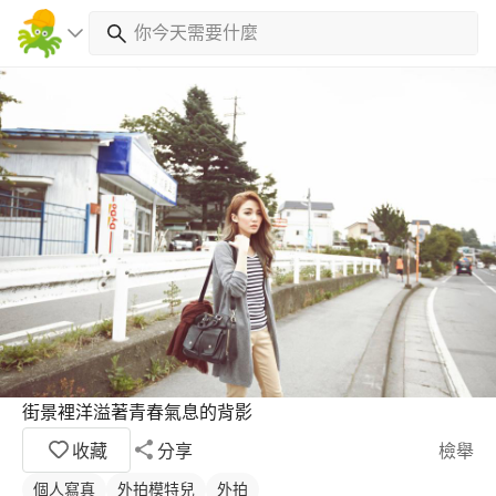
街景裡洋溢著青春氣息的背影
收藏
分享
檢舉
個人寫真
外拍模特兒
外拍