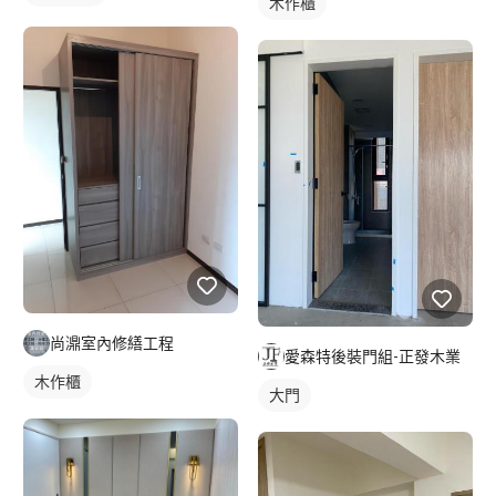
木作櫃
尚濎室內修繕工程
愛森特後裝門組-正發木業
木作櫃
大門