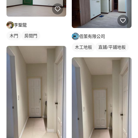
李聖龍
木門
房間門
佰策有限公司
木工地板
直鋪/平鋪地板