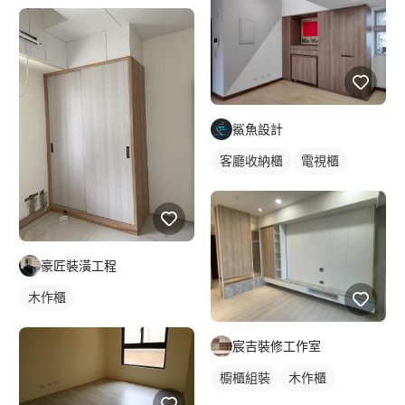
鯊魚設計
客廳收納櫃
電視櫃
豪匠裝潢工程
木作櫃
宸吉裝修工作室
櫥櫃組裝
木作櫃