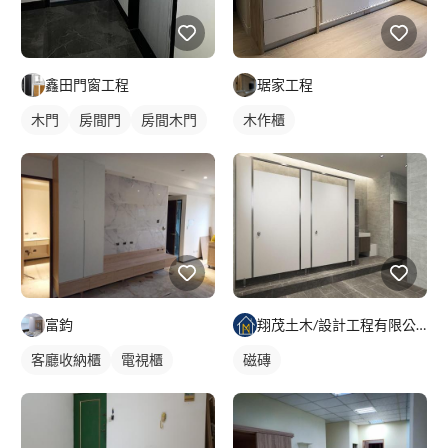
鑫田門窗工程
琚家工程
木門
房間門
房間木門
木作櫃
富鈞
翔茂土木/設計工程有限公司
客廳收納櫃
電視櫃
磁磚