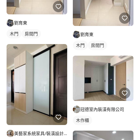
劉育東
木門
房間門
劉育東
木門
房間門
冠德室內裝潢有限公司
木作櫃
美藝家系統家具/裝潢設計/統包服務