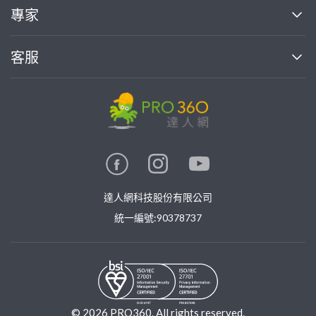
買服務
專家
部落格
如何使用PRO360
加入我們
案件中心
客服
熱門服務
投資人關係
成為專家
所有服務
客服中心
合作提案
如何接案
價格行情
使用條款
聯絡我們
專家指南
專家目錄
信任與保障
推廣服務
在地專家推薦
隱私權政策
卓越專家
達人網科技股份有限公司
關鍵字搜尋
公告
特約專家
統一編號:90378737
專業知識
勞健保專區
問專家
新手攻略
©
2026
PRO360. All rights reserved.