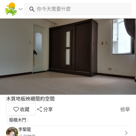
木質地板映襯簡約空間
收藏
分享
檢舉
櫥櫃木門
李聖龍