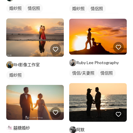
婚紗照
情侶照
婚紗照
情侶照
情侶婚紗照
情侶藝術照
情侶婚紗照
情侶藝術照
類婚紗
Ruby Lee Photography
RH影像工作室
情侶/夫妻照
情侶照
婚紗照
情侶藝術照
囍糖婚紗
阿默