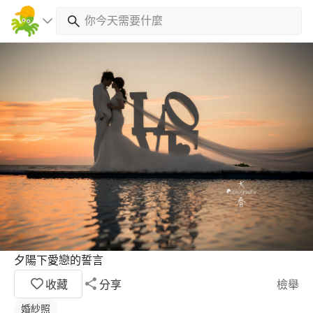
夕陽下愛戀的誓言
收藏
分享
檢舉
婚紗照