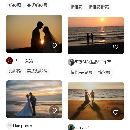
婚紗照
美式婚紗照
情侶照
情侶藝術照
韓式婚紗照
外拍
情侶/夫妻照
ㄓ ㄓ ⎮女攝
阿默時光攝影工作室
婚紗照
美式婚紗照
情侶/夫妻照
情侶照
情侶藝術照
外拍
Han photo
LarryLai