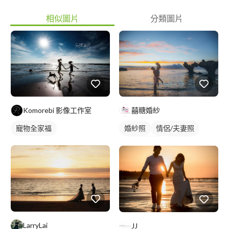
相似圖片
分類圖片
Komorebi 影像工作室
囍糖婚紗
寵物全家福
婚紗照
情侶/夫妻照
便服婚紗照
情侶照
情侶婚紗照
情侶藝術照
LarryLai
JJ