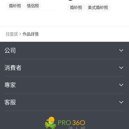
婚紗照
情侶照
婚紗照
美式婚紗照
情侶婚紗照
情侶藝術照
情侶照
情侶婚紗照
類婚紗
情侶藝術照
類婚紗
找靈感
作品詳情
繼續完成
公司
關於我們
消費者
找專家(0)
買服務(0)
媒體報導
買服務
專家
部落格
如何使用PRO360
加入我們
案件中心
客服
熱門服務
投資人關係
成為專家
所有服務
客服中心
合作提案
如何接案
價格行情
使用條款