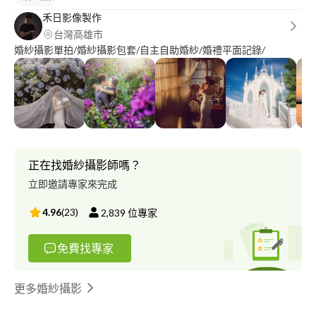
禾日影像製作
台灣高雄市
婚紗攝影單拍/婚紗攝影包套/自主自助婚紗/婚禮平面記錄/
正在找婚紗攝影師嗎？
立即邀請專家來完成
4.96
(
23
)
2,839
位專家
免費找專家
更多婚紗攝影