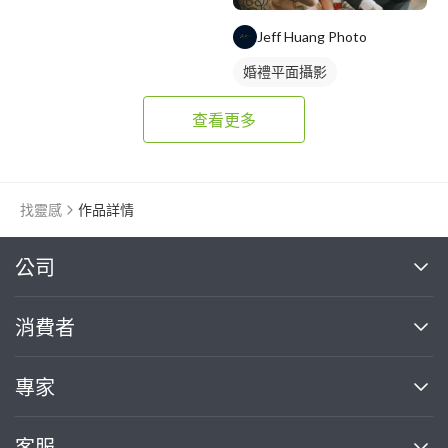
Jeff Huang Photo
婚禮平面攝影
查看更多
找靈感
作品詳情
繼續完成
公司
關於我們
消費者
找專家(0)
買服務(0)
媒體報導
買服務
專家
部落格
如何使用PRO360
加入我們
案件中心
客服