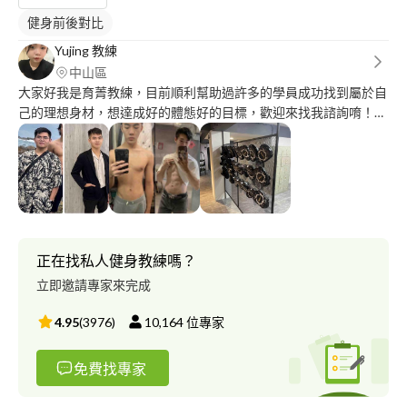
健身前後對比
Yujing 教練
中山區
大家好我是育菁教練，目前順利幫助過許多的學員成功找到屬於自
己的理想身材，想達成好的體態好的目標，歡迎來找我諮詢唷！我
本身在三個月成功 減重5公斤5%體脂肪，腰圍縮小10公分，請相
信我的專業及效果，讓我來協助妳改變成更好的自己！ 一對一健
身雕塑? 團課運動體驗? 增肌丶減脂計晝⭐️ 每日只限五位、歡迎提
前預約找我諮詢唷！ 課程：互動式拳擊、TABATA、燃脂跳床、
TRX縣 吊課程丶壺鋑。 我們是小班制課程 趕快來跟我們一起改變
自己??
正在找私人健身教練嗎？
立即邀請專家來完成
4.95
(
3976
)
10,164
位專家
免費找專家