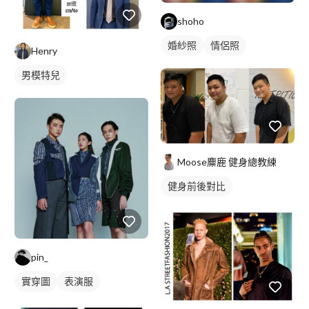
shoho
婚紗照
情侶照
Henry
男模特兒
Moose麋鹿 健身總教練
健身前後對比
pin_
實穿圖
表演服