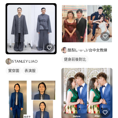
酪梨(｡･ω･｡)ﾉ台中女教練
健身前後對比
STANLEY LIAO
實穿圖
表演服