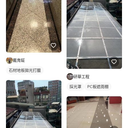
戴育鉦
石材地板拋光打臘
研華工程
石材地板
採光罩
PC板遮雨棚
PC板採光罩