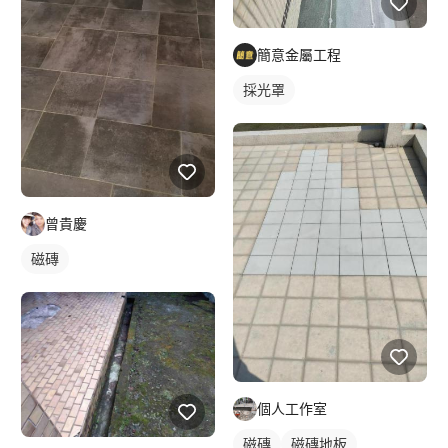
簡意金屬工程
採光罩
曾貴慶
磁磚
個人工作室
磁磚
磁磚地板