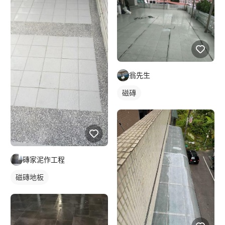
翁先生
磁磚
磚家泥作工程
磁磚地板