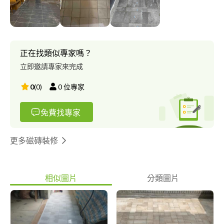
的瓷磚敲碎，再重新鋪補，但這樣做可能會導致問題進一步惡化，
空氣跑進去瓷磚後就會衍生更多空心，特別是當瓷磚本身狀況已不
佳時。 傳統方法還存在室內灰塵飛揚、環境髒亂、噪音擾人、費
用高昂、需移動傢具、更換新的瓷磚可能會出現色差、施工週期
長、產生大量垃圾等問題。 面對瓷磚的凸起隆起已經讓人頭疼，
正在找類似專家嗎？
而這些額外的不便更加令人煩惱。 如今，您無需再忍受這些困
立即邀請專家來完成
擾！ 讓我們團隊專業工班為您服務！ 我們採用小孔技術，孔洞微
小，修復後幾乎看不出痕跡。 只修復損壞的部分，壞幾片修幾
0
(
0
)
0
位專家
片，費用透明。 根據現場情況，可以無需破壞瓷磚進行修復，若
無法修復，則進行替換。 我們的施工速度比傳統水泥方法快數
免費找專家
倍，最快可在半日內完成。 施工環境可控，幾乎沒有灰塵。 避免
了拆裝傢具，施工噪音小。 磁磚膨拱修繕保固伍年。 ( 拋光石英
磚、地磚、地板、瓷磚、磁磚隆起、修補、鬆動、凸起、膨貢、空
更多磁磚裝修
心）
相似圖片
分類圖片