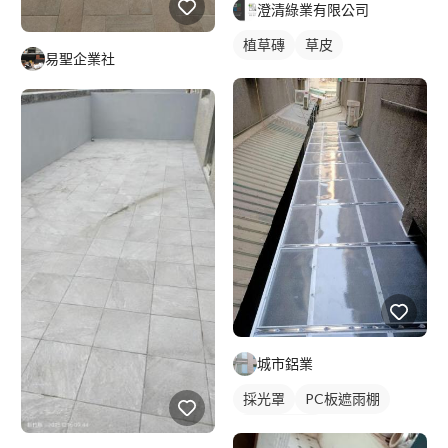
澄清綠業有限公司
植草磚
草皮
易聖企業社
城市鋁業
採光罩
PC板遮雨棚
PC板採光罩