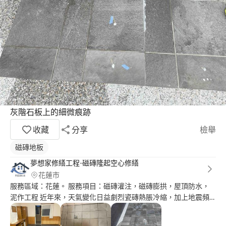
灰階石板上的細微痕跡
收藏
分享
檢舉
磁磚地板
夢想家修繕工程-磁磚隆起空心修繕
花蓮市
服務區域：花蓮。 服務項目：磁磚灌注，磁磚膨拱，屋頂防水，
泥作工程 近年來，天氣變化日益劇烈瓷磚熱脹冷縮，加上地震頻
繁，導致瓷磚出現空心、隆起、爆裂等問題的案例越來越多。 傳
統的瓷磚修復方法已經有新的工法囉。 過去的傳統方法是將損壞