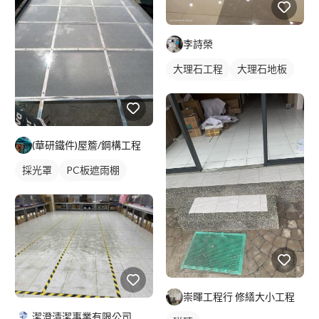
李詩榮
大理石工程
大理石地板
石材地板拋光打臘
石材地板
(華研鐵件)屋簷/鋼構工程
採光罩
PC板遮雨棚
PC板採光罩
崇暉工程行 修繕大小工程
潔澄清潔事業有限公司