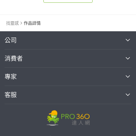
找靈感
作品詳情
繼續完成
公司
關於我們
消費者
找專家(0)
買服務(0)
媒體報導
買服務
專家
部落格
如何使用PRO360
加入我們
案件中心
客服
熱門服務
投資人關係
成為專家
所有服務
客服中心
合作提案
如何接案
價格行情
使用條款
聯絡我們
專家指南
專家目錄
信任與保障