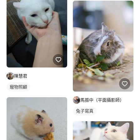
陳慧君
寵物照顧
馬振中（平面攝影師）
兔子寫真