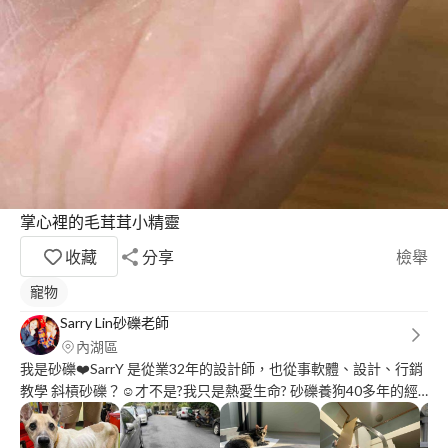
掌心裡的毛茸茸小精靈
收藏
分享
檢舉
寵物
Sarry Lin砂礫老師
內湖區
我是砂礫❤️SarrY 是從業32年的設計師，也從事軟體、設計、行銷
教學 斜槓砂礫？☺️才不是?我只是熱愛生命? 砂礫養狗40多年的經
驗，自小即非常喜愛各類小動物，尤其是狗貓，對貓狗更有與生俱
來的敏銳度與熱情，如果說可以樂於工作，我想莫過於此了，放心