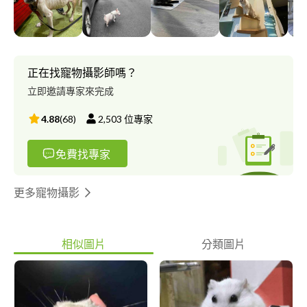
將您的愛犬愛貓交給我，因為~您的寶貝，砂礫也一樣愛他唷~
（by the way 砂礫養狗40多年！但視覺上砂礫真的沒有40多歲?，
其實砂礫的鵝子也跟砂礫一樣是寵物達人，21歲的鵝子、52歲的
砂礫，看起來真的跟鵝子差不多大?） 我們兩人是愛心拍檔，所到
之處，通常都是貓狗圍繞，很自然把我們當成自己（狗貓）誤?❤️
正在找寵物攝影師嗎？
這也是我們生活中的一個小小喜樂源頭～
立即邀請專家來完成
4.88
(
68
)
2,503
位專家
免費找專家
更多寵物攝影
相似圖片
分類圖片