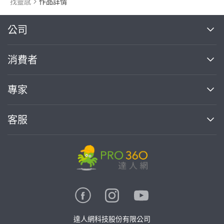
找靈感
作品詳情
繼續完成
公司
關於我們
消費者
找專家(0)
買服務(0)
媒體報導
買服務
專家
部落格
如何使用PRO360
加入我們
案件中心
客服
熱門服務
投資人關係
成為專家
所有服務
客服中心
合作提案
如何接案
價格行情
使用條款
聯絡我們
專家指南
專家目錄
信任與保障
推廣服務
在地專家推薦
隱私權政策
卓越專家
達人網科技股份有限公司