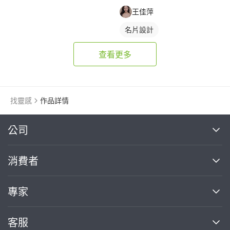
王佳萍
名片設計
查看更多
找靈感
作品詳情
繼續完成
公司
關於我們
消費者
找專家(0)
買服務(0)
媒體報導
買服務
專家
部落格
如何使用PRO360
加入我們
案件中心
客服
熱門服務