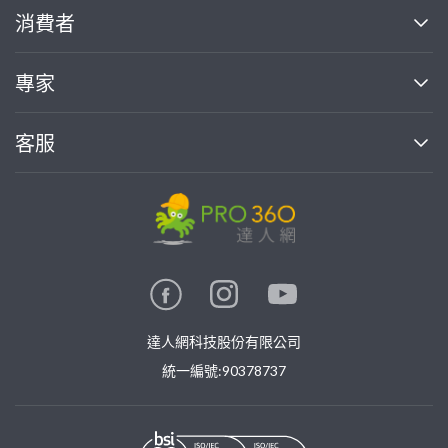
關於我們
消費者
找專家(0)
買服務(0)
媒體報導
買服務
專家
部落格
如何使用PRO360
加入我們
案件中心
客服
熱門服務
投資人關係
成為專家
所有服務
客服中心
合作提案
如何接案
價格行情
使用條款
聯絡我們
專家指南
專家目錄
信任與保障
推廣服務
在地專家推薦
隱私權政策
卓越專家
達人網科技股份有限公司
關鍵字搜尋
公告
特約專家
統一編號:90378737
專業知識
勞健保專區
問專家