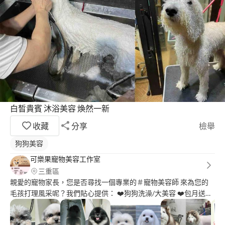
白皙貴賓 沐浴美容 煥然一新
收藏
分享
檢舉
狗狗美容
可樂果寵物美容工作室
三重區
親愛的寵物家長，您是否尋找一個專業的＃寵物美容師 來為您的
毛孩打理風采呢？我們貼心提供： ❤️狗狗洗澡/大美容 ❤️包月送大
美容＋刷牙 ❤️專業貓咪洗澡/美容服務