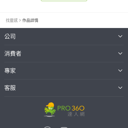
找靈感
作品詳情
繼續完成
公司
關於我們
消費者
找專家(0)
買服務(0)
媒體報導
買服務
專家
部落格
如何使用PRO360
加入我們
案件中心
客服
熱門服務
投資人關係
成為專家
所有服務
客服中心
合作提案
如何接案
價格行情
使用條款
聯絡我們
專家指南
專家目錄
信任與保障