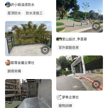
許小姐油漆防水
屋頂防水
防水漆施工
里山設計_李富豪
室外園藝造景
鉅尊金屬企業社
鋼骨架構
夢隼企業社
寵物訓練