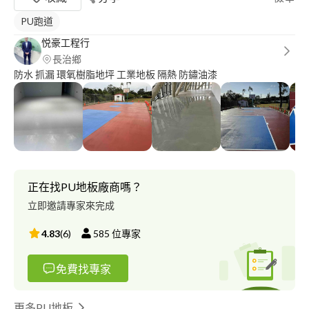
PU跑道
悦豪工程行
長治鄉
防水 抓漏 環氧樹脂地坪 工業地板 隔熱 防鏽油漆
正在找PU地板廠商嗎？
立即邀請專家來完成
4.83
(
6
)
585
位專家
免費找專家
更多PU地板