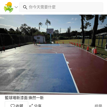
籃球場新漆面 煥然一新
收藏
分享
檢舉