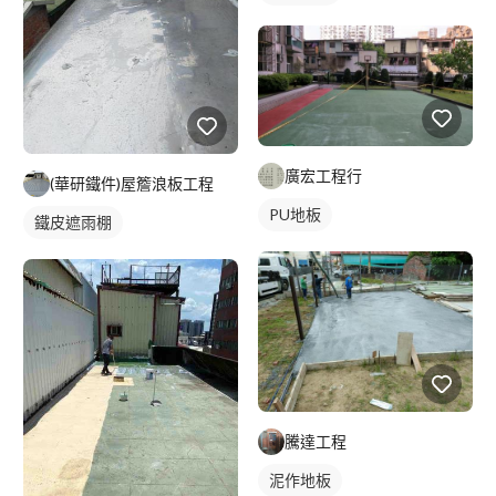
廣宏工程行
(華研鐵件)屋簷浪板工程
PU地板
鐵皮遮雨棚
騰達工程
泥作地板