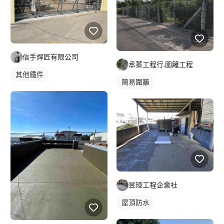
信手焊匠有限公司
承蓁工程行.圍籬工程
其他鐵件
簡易圍籬
昱璋工程企業社
屋頂防水