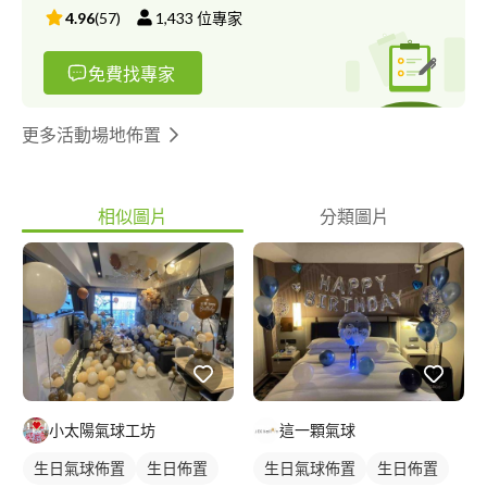
4.96
(
57
)
1,433
位專家
免費找專家
更多活動場地佈置
相似圖片
分類圖片
小太陽氣球工坊
這一顆氣球
生日氣球佈置
生日佈置
生日氣球佈置
生日佈置