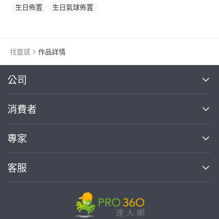
生日佈置
生日氣球佈置
找靈感
作品詳情
繼續完成
公司
關於我們
消費者
找專家(0)
買服務(0)
媒體報導
買服務
專家
部落格
如何使用PRO360
加入我們
案件中心
客服
熱門服務
投資人關係
成為專家
所有服務
客服中心
合作提案
如何接案
價格行情
使用條款