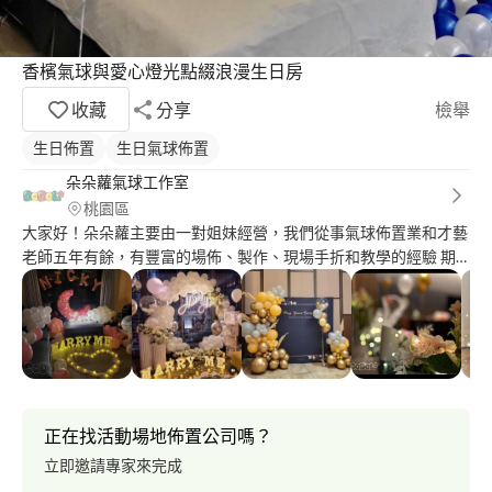
香檳氣球與愛心燈光點綴浪漫生日房
收藏
分享
檢舉
生日佈置
生日氣球佈置
朵朵蘿氣球工作室
桃園區
大家好！朵朵蘿主要由一對姐妹經營，我們從事氣球佈置業和才藝
老師五年有餘，有豐富的場佈、製作、現場手折和教學的經驗 期
望大家可以因為佈置的空間而感到幸福～！我們也客製只屬於自己
和重要的人的專屬佈置唷? ⧑ 氣球佈置 開幕、周歲、慶生、求婚、
派對 ⧒ 客製氣球禮品 氣球花束、造型手折氣球、波波球、泡泡
球、人氣卡通氣球 ⧑ 現場手折氣球 ⧒ 氣球教學 ⧑ 空飄氣球 各式
乳膠、鋁箔、波波球、耐久球 自取與外送（車資另計） ⧒求婚影
片剪輯 ⧒ 花束花禮
正在找活動場地佈置公司嗎？
立即邀請專家來完成