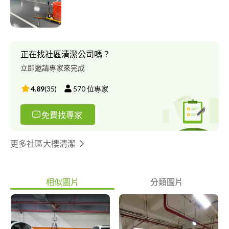
潔 商辨清潔 搬家清潔 套房清潔 年節掃除 圾垃屋清場 線上現場評
估歠迎裝潢埸細部清潔 長期合作配合度高。價格可議裝潢 清運半
價優惠！ 老闆們在等什麼最優質團隊等著你
正在找社區清潔公司嗎？
立即邀請專家來完成
4.89
(
35
)
570
位專家
免費找專家
更多社區大樓清潔
相似圖片
分類圖片