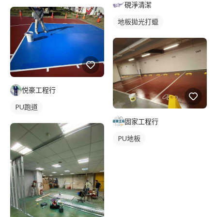
硯淨清潔
地板拋光打蠟
悦豪工程行
PU跑道
固家工程行
PU地板