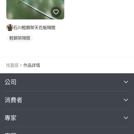
石川輕鋼架天花板隔間
輕鋼架隔間
找靈感
作品詳情
繼續完成
公司
關於我們
消費者
找專家(0)
買服務(0)
媒體報導
買服務
專家
部落格
如何使用PRO360
加入我們
案件中心