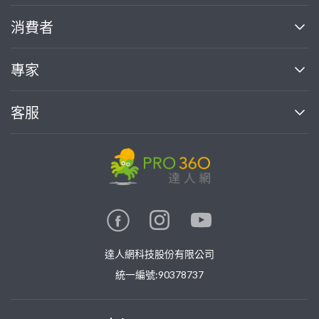
關於我們
消費者
找專家(0)
買服務(0)
媒體報導
買服務
專家
部落格
如何使用PRO360
加入我們
案件中心
客服
熱門服務
投資人關係
成為專家
所有服務
客服中心
合作提案
如何接案
價格行情
使用條款
聯絡我們
專家指南
專家目錄
信任與保障
推廣服務
在地專家推薦
隱私權政策
卓越專家
達人網科技股份有限公司
關鍵字搜尋
公告
特約專家
統一編號:90378737
專業知識
勞健保專區
問專家