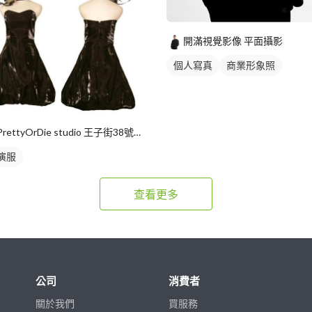
開滿視覺影像 平面攝影
個人寫真
商業形象照
PrettyOrDie studio 王子街38號表演服裝
演服
查看更多
公司
消費者
關於我們
買服務