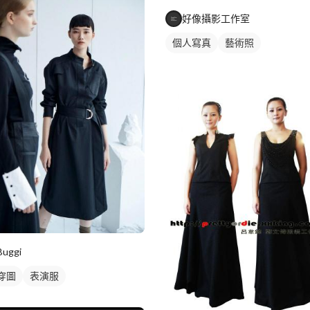
好像攝影工作室
個人寫真
藝術照
Buggi
穿圖
表演服