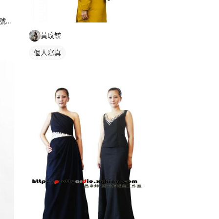
PrettyOrDie studio 王子街38號表演服裝
黃玟毓
個人寫真