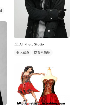
風
Air Photo Studio
個人寫真
商業形象照
商業人像