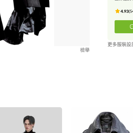
4.93
(
5
更多服裝設
檢舉