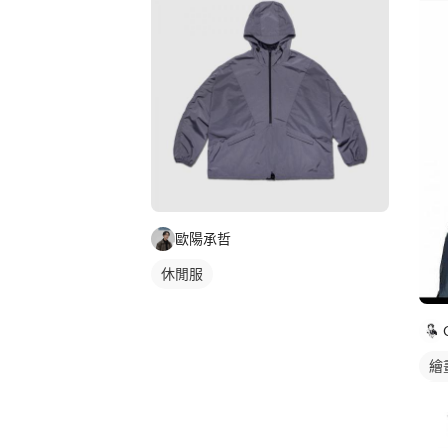
歐陽承哲
休閒服
繪
漫
日