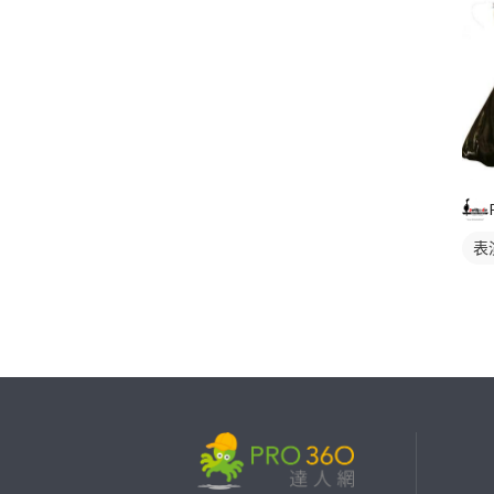
表
繼續完成