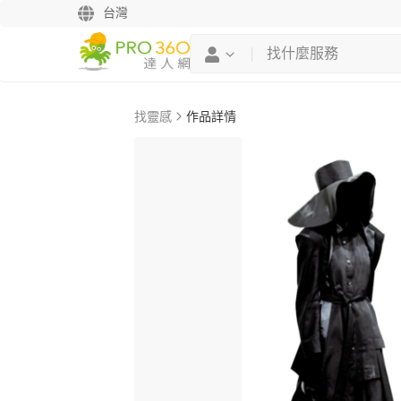
台灣
找靈感
作品詳情