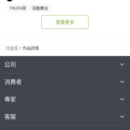
TRUSS架
活動舞台
查看更多
找靈感
作品詳情
繼續完成
公司
關於我們
消費者
找專家(0)
買服務(0)
媒體報導
買服務
專家
部落格
如何使用PRO360
加入我們
案件中心
客服
熱門服務
投資人關係
成為專家