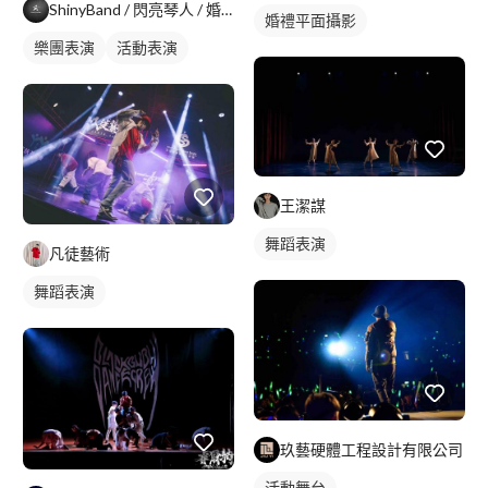
ShinyBand / 閃亮琴人 / 婚禮樂團 /活動樂團/
婚禮平面攝影
樂團表演
活動表演
王潔謀
舞蹈表演
凡徒藝術
舞蹈表演
玖藝硬體工程設計有限公司
活動舞台