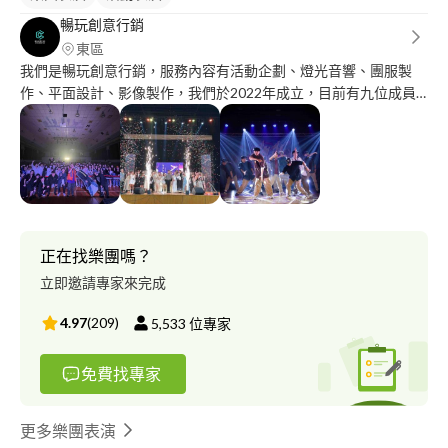
暢玩創意行銷
東區
我們是暢玩創意行銷，服務內容有活動企劃、燈光音響、團服製
作、平面設計、影像製作，我們於2022年成立，目前有九位成員
都有累積五年以上的經驗，我們的品質優良，顧客回流率高，雖然
價格不見得比其他廠商低，但是我們的服務態度絕對會讓顧客滿
意。
正在找樂團嗎？
立即邀請專家來完成
4.97
(
209
)
5,533
位專家
免費找專家
更多樂團表演