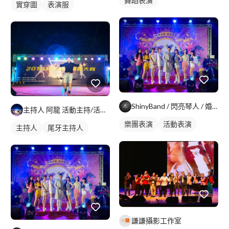
舞蹈表演
實穿圖
表演服
ShinyBand / 閃亮琴人 / 婚禮樂團 /活動樂團/
主持人 阿龍 活動主持/活動設計/團康帶動/團康設計
樂團表演
活動表演
主持人
尾牙主持人
謙謙攝影工作室