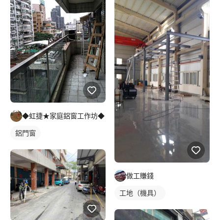
◆虹捷★家庭鋁窗工作坊◆
鋁門窗
做工賺錢
工地（機具）