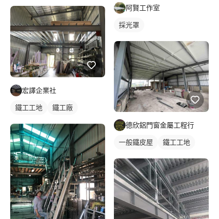
阿賢工作室
採光罩
宏譯企業社
鐵工工地
鐵工廠
德欣鋁門窗金屬工程行
一般鐵皮屋
鐵工工地