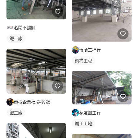
名閎不鏽鋼
鐵工廠
愷晴工程行
鋼構工程
秦振企業社-鍾興龍
私友鐵工行
鐵工廠
鐵工工地