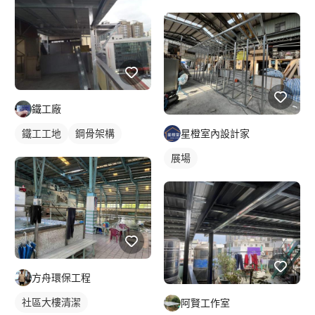
鐵工廠
鐵工工地
鋼骨架構
星橙室內設計家
展場
方舟環保工程
社區大樓清潔
阿賢工作室