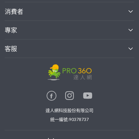
關於我們
消費者
找專家(0)
買服務(0)
媒體報導
買服務
專家
部落格
如何使用PRO360
加入我們
案件中心
客服
熱門服務
投資人關係
成為專家
所有服務
客服中心
合作提案
如何接案
價格行情
使用條款
聯絡我們
專家指南
專家目錄
信任與保障
推廣服務
在地專家推薦
隱私權政策
卓越專家
達人網科技股份有限公司
關鍵字搜尋
公告
特約專家
統一編號:90378737
專業知識
勞健保專區
問專家