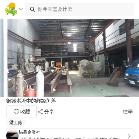
鋼鐵洪流中的靜謐角落
收藏
分享
檢舉
鐵工廠
鎰鑫企業社