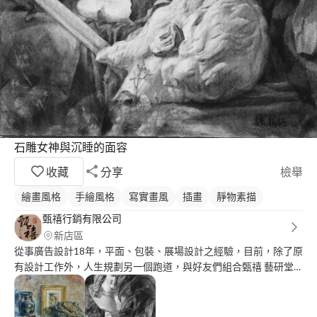
石雕女神與沉睡的面容
收藏
分享
檢舉
繪畫風格
手繪風格
寫實畫風
插畫
靜物素描
甄禧行銷有限公司
新店區
從事廣告設計18年，平面、包裝、展場設計之經驗，目前，除了原
有設計工作外，人生規劃另一個跑道，與好友們組合甄禧 藝研堂
人文藝術空間，教授藝術繪畫(素描.水彩.色鉛筆.書法.水墨.兒童繪
畫.專業升學繪畫......等等專業繪畫)/音樂相關的課程，歡迎您來體驗
課程