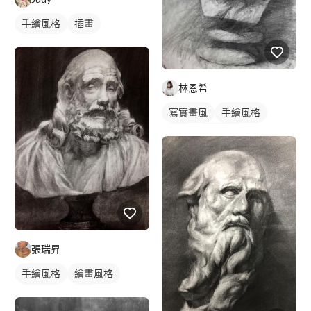
手繪風格
插畫
林恩希
寫實畫風
手繪風格
插畫
靜物素描
張瑞昇
手繪風格
繪畫風格
寫實畫風
插畫