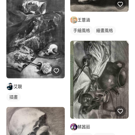
靜物素描
王薏涵
手繪風格
繪畫風格
寫實畫風
靜物素描
艾靚
插畫
蔡茜茹