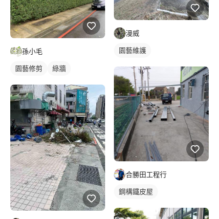
漫威
園藝維護
孫小毛
園藝修剪
綠牆
合勝田工程行
鋼構鐵皮屋