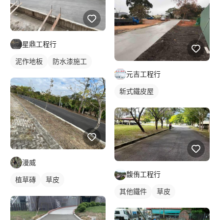
星鼎工程行
泥作地板
防水漆施工
元吉工程行
新式鐵皮屋
漫威
馥侑工程行
植草磚
草皮
其他鐵件
草皮