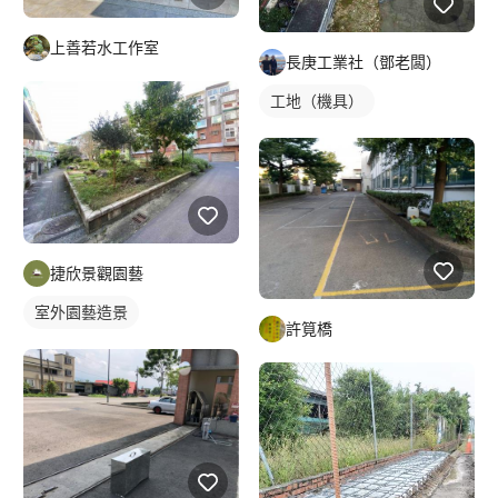
上善若水工作室
長庚工業社（鄧老闆）
工地（機具）
捷欣景觀園藝
室外園藝造景
許筧橋