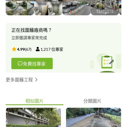
成、責任到底。 歡迎各位客戶洽詢，可以免費到現場評估，了解
您的需求討論之後，再報價雙方達成共識，即可安排進場施工。
正在找圍籬廠商嗎？
立即邀請專家來完成
4.99
(
67
)
1,217
位專家
免費找專家
更多圍籬工程
相似圖片
分類圖片