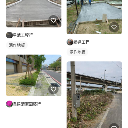
星鼎工程行
騰達工程
泥作地板
泥作地板
韋達清潔園藝行