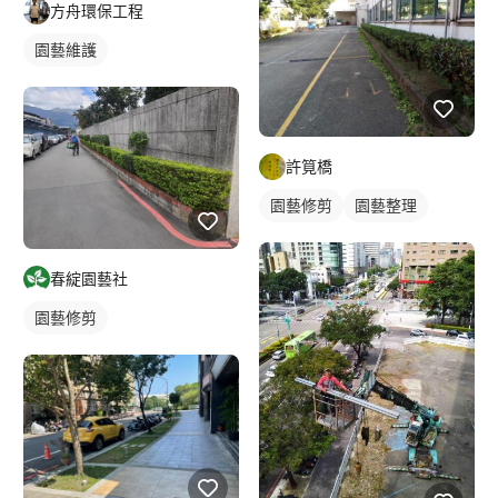
方舟環保工程
園藝維護
許筧橋
園藝修剪
園藝整理
春綻園藝社
園藝修剪