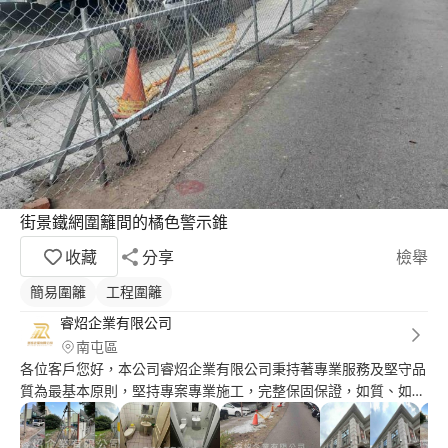
街景鐵網圍籬間的橘色警示錐
收藏
分享
檢舉
簡易圍籬
工程圍籬
睿炤企業有限公司
南屯區
各位客戶您好，本公司睿炤企業有限公司秉持著專業服務及堅守品
質為最基本原則，堅持專案專業施工，完整保固保證，如質、如
期、如預算為目標，以滿足每一位客戶之要求，為每一位客戶營造
安全舒適的服務。 公司四大原則，誠懇守信、認真服務、細心完