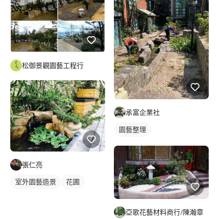
松御景觀園藝工程行
承富企業社
園藝整理
張仁亮
室外園藝造景
花圃
亞歌花藝材料商行/陳瀚章