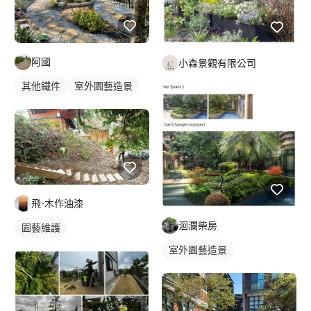
阿國
小森景觀有限公司
其他鐵件
室外園藝造景
飛-木作油漆
洄瀾柴房
園藝維護
室外園藝造景