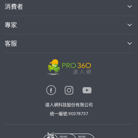
關於我們
消費者
找專家(0)
買服務(0)
媒體報導
買服務
專家
部落格
如何使用PRO360
加入我們
案件中心
客服
熱門服務
投資人關係
成為專家
所有服務
客服中心
合作提案
如何接案
價格行情
使用條款
聯絡我們
專家指南
專家目錄
信任與保障
推廣服務
在地專家推薦
隱私權政策
卓越專家
達人網科技股份有限公司
關鍵字搜尋
公告
特約專家
統一編號:90378737
專業知識
勞健保專區
問專家