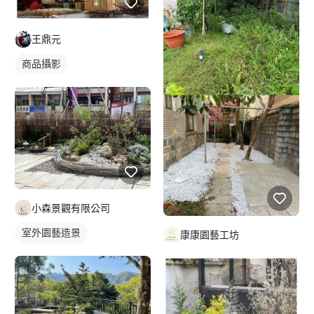
王鼎元
商品攝影
小森景觀有限公司
室外園藝造景
康康園藝工坊