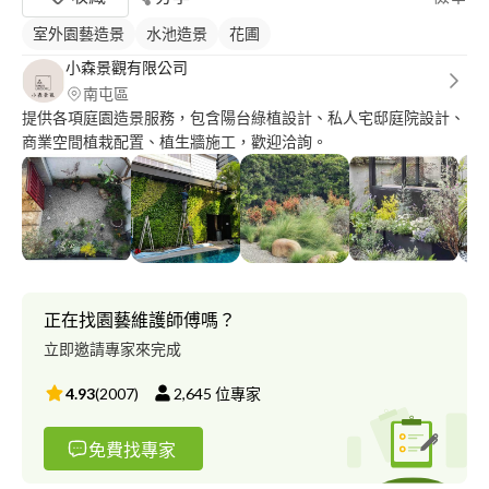
室外園藝造景
水池造景
花圃
小森景觀有限公司
南屯區
提供各項庭園造景服務，包含陽台綠植設計、私人宅邸庭院設計、
商業空間植栽配置、植生牆施工，歡迎洽詢。
正在找園藝維護師傅嗎？
立即邀請專家來完成
4.93
(
2007
)
2,645
位專家
免費找專家