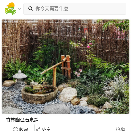
竹林幽徑石泉靜
收藏
分享
檢舉