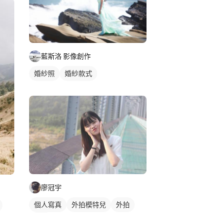
藍斯洛 影像創作
婚紗照
婚紗款式
廖冠宇
個人寫真
外拍模特兒
外拍
抓拍