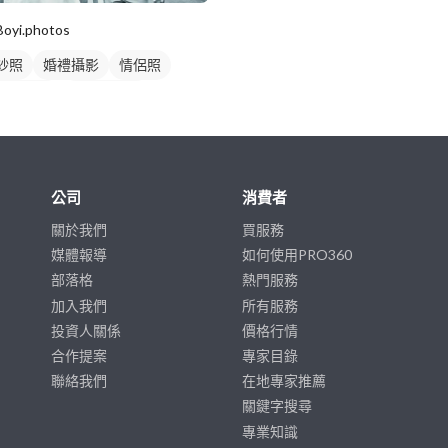
Boyi.photos
紗照
婚禮攝影
情侶照
侶婚紗照
情侶藝術照
婚紗
公司
消費者
關於我們
買服務
媒體報導
如何使用PRO360
部落格
熱門服務
加入我們
所有服務
投資人關係
價格行情
合作提案
專家目錄
聯絡我們
在地專家推薦
關鍵字搜尋
專業知識