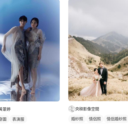
央秧影像空間
黃葦婷
婚紗照
情侶照
情侶婚紗照
穿圖
表演服
情侶藝術照
類婚紗