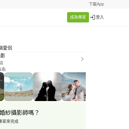
下載App
成為專家
登入
巔愛侶
攝影
區
左右
婚紗攝影師嗎？
專家來完成