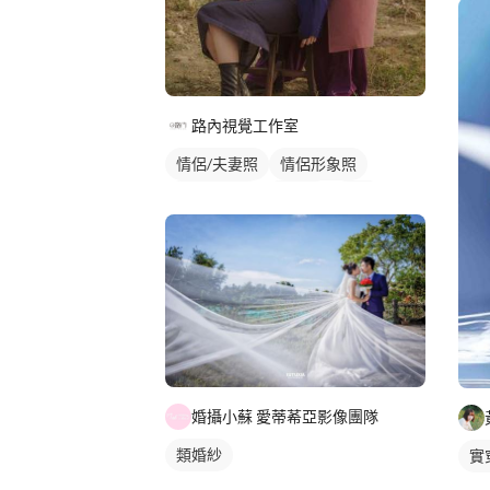
路內視覺工作室
情侶/夫妻照
情侶形象照
情侶藝術照
情侶照
外拍
婚攝小蘇 愛蒂莃亞影像團隊
類婚紗
實