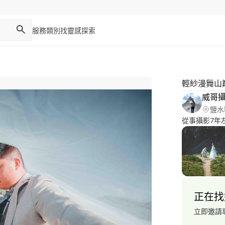
服務類別
找靈感
探索
輕紗漫舞山
威哥
鹽水
從事攝影7年
正在找
立即邀請