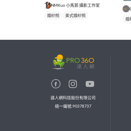
NMKuo 小馬郭 攝影工作室
婚紗照
美式婚紗照
婚
情
類
繼續完成
找專家(0)
買服務(0)
達人網科技股份有限公司
統一編號:90378737