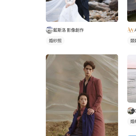
藍斯洛 影像創作
婚紗照
類
情
婚
婚
情