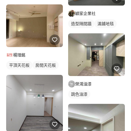
穎家企業社
造型隔間牆
滿鋪地毯
楊瑨銘
平頂天花板
房間天花板
榮鴻油漆
跳色油漆