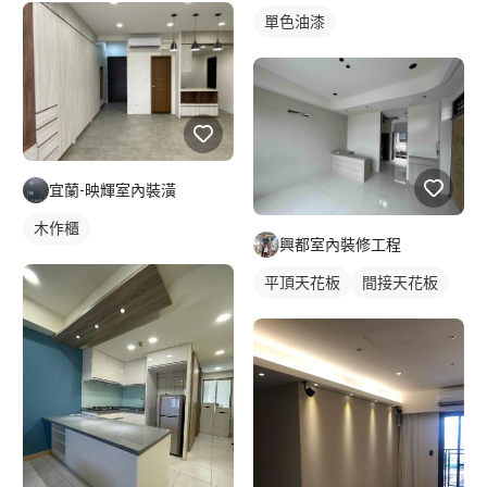
單色油漆
宜蘭-映輝室內裝潢
木作櫃
興都室內裝修工程
平頂天花板
間接天花板