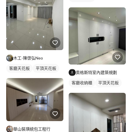
木工-陳啓弘Neo
客廳天花板
平頂天花板
奧格斯特室內建築規劃
客廳收納櫃
平頂天花板
木作櫃
玄關櫃
華山裝璜統包工程行