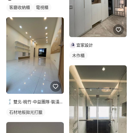
客廳收納櫃
電視櫃
宜家設計
木作櫃
雙北-桃竹-中益團隊-裝潢清潔-地板防滑-居家鍍膜
石材地板拋光打臘