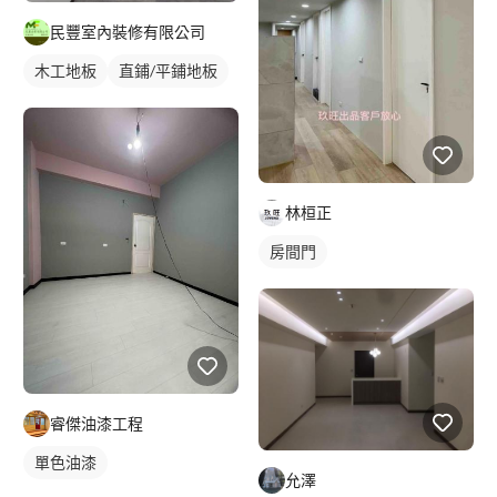
民豐室內裝修有限公司
木工地板
直鋪/平鋪地板
林桓正
房間門
睿傑油漆工程
單色油漆
允澤