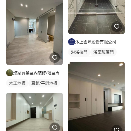
沐上國際股份有限公司
淋浴拉門
浴室玻璃門
乾濕分離浴缸
煌家實業室內裝修/浴室專精/統包工程
木工地板
直鋪/平鋪地板