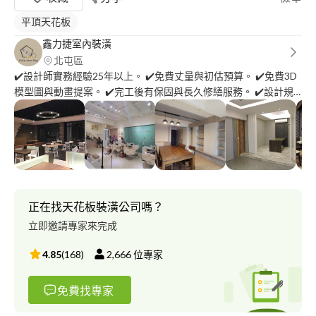
平頂天花板
鑫力捷室內裝潢
北屯區
✔️設計師實務經驗25年以上。 ✔️免費丈量與初估預算。 ✔️免費3D
模型圖與動畫提案。 ✔️完工後有保固與長久修繕服務。 ✔️設計規
劃➕統包工程一條龍服務。 ✔️自有鋼構部門、系統部門、軟裝部
門。 ✔️主要以承接建商及合作公司案件。
正在找天花板裝潢公司嗎？
立即邀請專家來完成
4.85
(
168
)
2,666
位專家
免費找專家