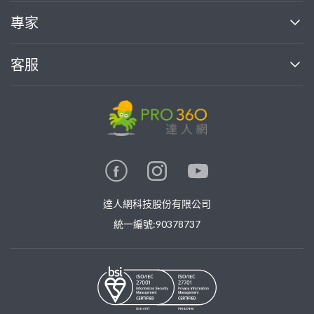
媒體報導
買服務
專家
部落格
如何使用PRO360
加入我們
案件中心
客服
熱門服務
投資人關係
成為專家
所有服務
客服中心
合作提案
如何接案
價格行情
使用條款
聯絡我們
專家指南
專家目錄
信任與保障
推廣服務
在地專家推薦
隱私權政策
卓越專家
達人網科技股份有限公司
關鍵字搜尋
公告
特約專家
統一編號:90378737
專業知識
勞健保專區
問專家
新手攻略