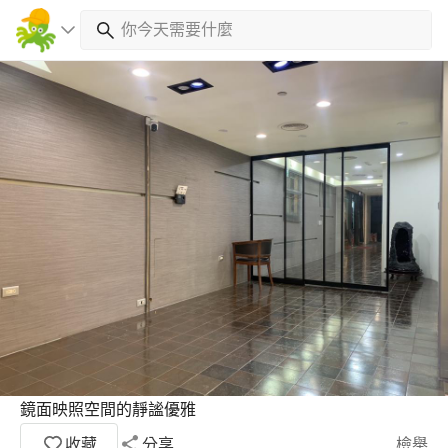
鏡面映照空間的靜謐優雅
收藏
分享
檢舉