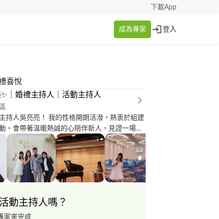
下載App
成為專家
登入
婚禮喜悅
✨️｜婚禮主持人｜活動主持人
區
 我的性格開朗活潑，熱衷於組建
動。會帶著溫暖熱誠的心陪伴新人，見證一場又
 提出最有趣的遊
福婚宴 純主持：5000／場 主持加企
場 主持加小幫手：9200／場 主持加小幫手加音
最細緻的流
成為最溫暖的主持人
活動主持人嗎？
專家來完成