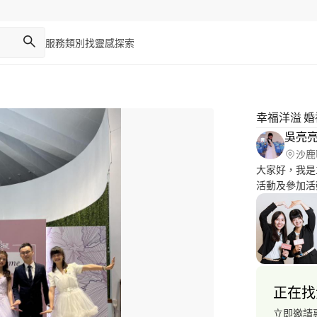
服務類別
找靈感
探索
幸福洋溢 
吳亮亮
沙鹿
大家好，我是主持人吳亮亮！
活動及參加活
一場的幸福婚禮。 ● 提供最完整的活動規劃 ●
戲建議 ● 創造最難忘的幸
劃：7200／
控：11200／場 #堅持完成最詳細的訪談 #堅持做好
程表 #堅持
正在找
立即邀請