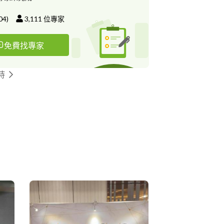
04
)
3,111
位專家
免費找專家
持