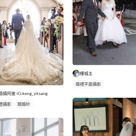
樓城主
婚禮平面攝影
婚攝阿傖 IG:keng_yitsang
禮攝影
類婚紗