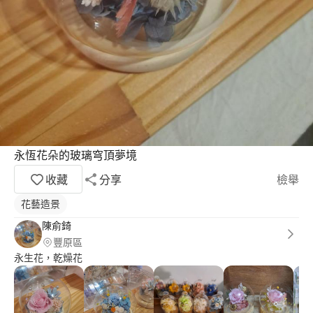
永恆花朵的玻璃穹頂夢境
收藏
分享
檢舉
花藝造景
陳俞錡
豐原區
永生花，乾燥花