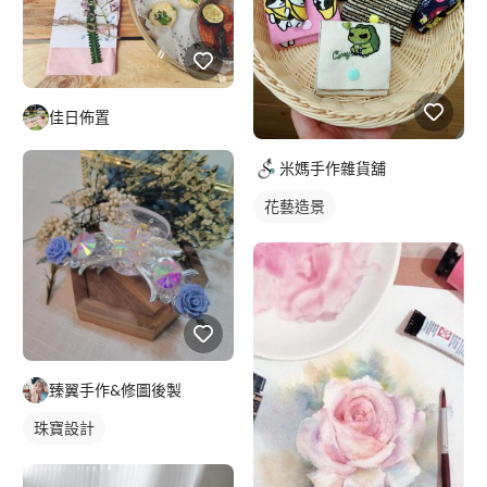
佳日佈置
米媽手作雜貨舖
花藝造景
臻翼手作&修圖後製
珠寶設計