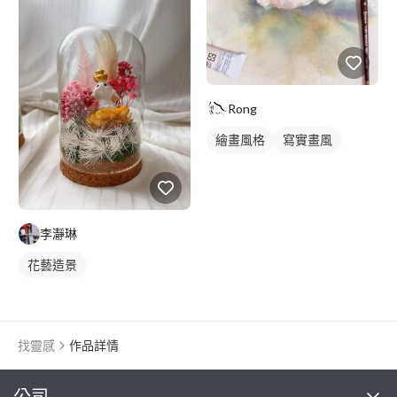
Rong
繪畫風格
寫實畫風
手繪風格
靜物素描
李瀞琳
花藝造景
找靈感
作品詳情
繼續完成
公司