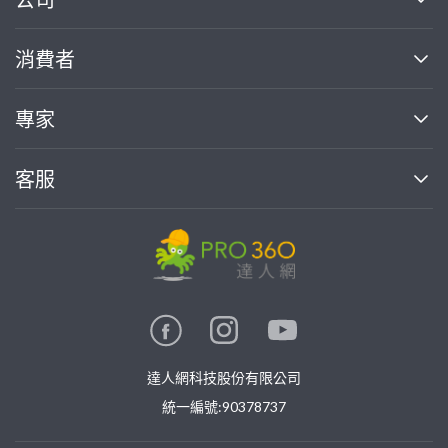
關於我們
消費者
找專家(0)
買服務(0)
媒體報導
買服務
專家
部落格
如何使用PRO360
加入我們
案件中心
客服
熱門服務
投資人關係
成為專家
所有服務
客服中心
合作提案
如何接案
價格行情
使用條款
聯絡我們
專家指南
專家目錄
信任與保障
推廣服務
在地專家推薦
隱私權政策
卓越專家
達人網科技股份有限公司
關鍵字搜尋
公告
特約專家
統一編號:90378737
專業知識
勞健保專區