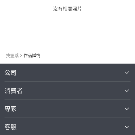
沒有相關照片
找靈感
作品詳情
繼續完成
公司
關於我們
消費者
找專家(0)
買服務(0)
媒體報導
買服務
專家
部落格
如何使用PRO360
加入我們
案件中心
客服
熱門服務