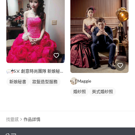
S.V. 創意時尚團隊 新娘秘書/半永久紋繡/皮膚管理/整體
Maggie
新娘秘書
妝髮造型服務
婚紗照
英式婚紗照
類婚紗
找靈感
作品詳情
繼續完成