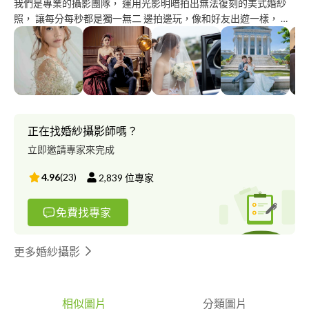
我們是專業的攝影團隊， 運用光影明暗拍出無法復刻的美式婚紗
照， 讓每分每秒都是獨一無二 邊拍邊玩，像和好友出遊一樣， 專
業動作引導， 拍出一組自然互動不尷尬的美式輕婚紗照。 用心服
務，每對客戶～～
正在找婚紗攝影師嗎？
立即邀請專家來完成
4.96
(
23
)
2,839
位專家
免費找專家
更多婚紗攝影
相似圖片
分類圖片