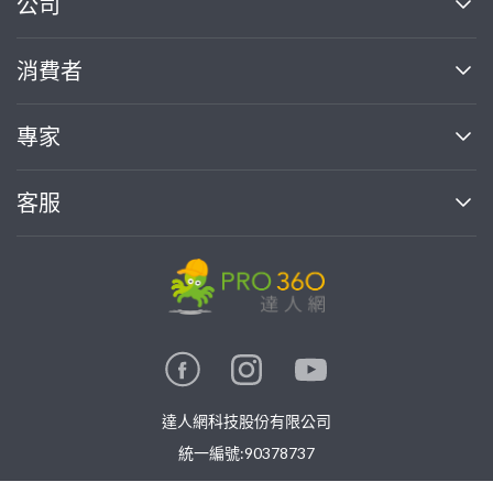
公司
關於我們
消費者
找專家(0)
買服務(0)
媒體報導
買服務
專家
部落格
如何使用PRO360
加入我們
案件中心
客服
熱門服務
投資人關係
成為專家
所有服務
客服中心
合作提案
如何接案
價格行情
使用條款
聯絡我們
專家指南
專家目錄
信任與保障
推廣服務
在地專家推薦
隱私權政策
卓越專家
達人網科技股份有限公司
關鍵字搜尋
公告
特約專家
統一編號:90378737
專業知識