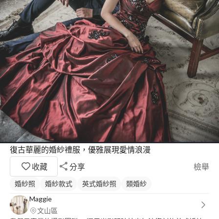
復古華麗的婚紗禮服，優雅展現愛情浪漫
收藏
分享
檢舉
婚紗照
婚紗款式
英式婚紗照
類婚紗
Maggie
文山區