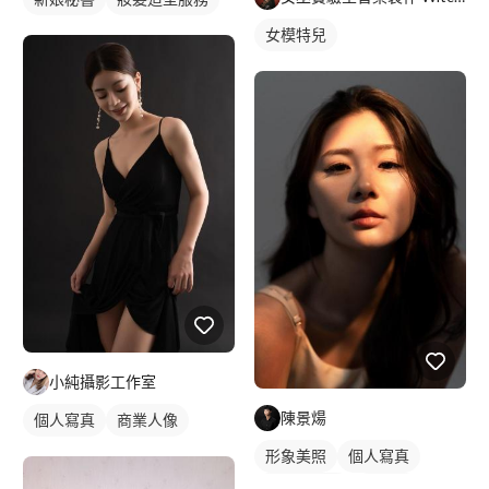
女模特兒
小純攝影工作室
陳景煬
個人寫真
商業人像
形象美照
個人寫真
棚拍藝術照
沙龍照