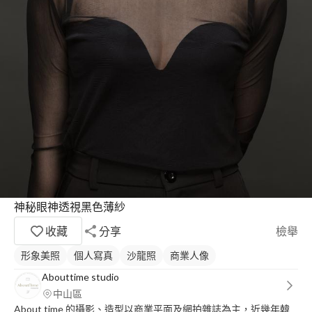
神秘眼神透視黑色薄紗
收藏
分享
檢舉
形象美照
個人寫真
沙龍照
商業人像
Abouttime studio
中山區
About time 的攝影、造型以商業平面及網拍雜誌為主，近幾年韓