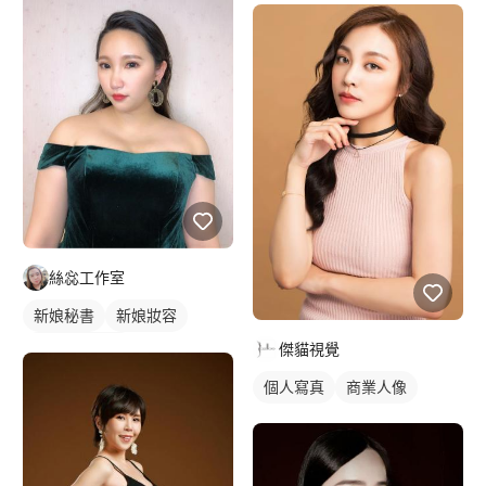
藝術照
絲惢工作室
新娘秘書
新娘妝容
妝髮造型服務
傑貓視覺
個人寫真
商業人像