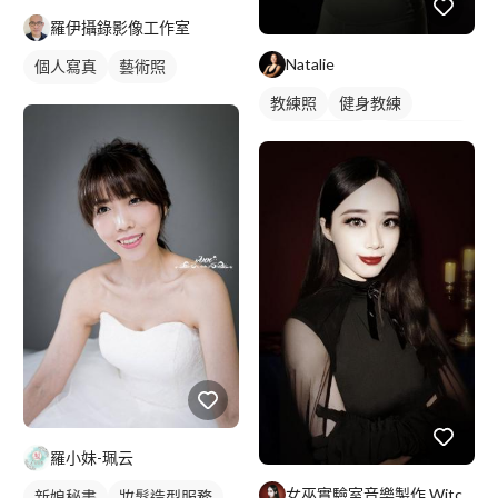
羅伊攝錄影像工作室
Natalie
個人寫真
藝術照
商業人像
教練照
健身教練
私人健身教練
女健身教練
羅小妹-珮云
女巫實驗室音樂製作 Witch Lab Music
新娘秘書
妝髮造型服務