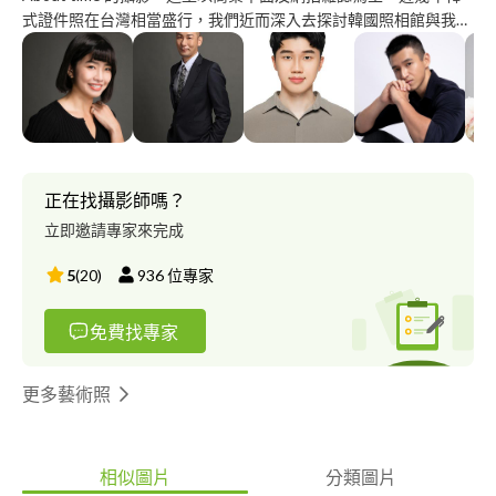
式證件照在台灣相當盛行，我們近而深入去探討韓國照相館與我們
的差異，結論是，在台灣，高水準技術只運用在商攝及雜誌上，我
們便開始規劃韓式證件照的服務。 經過一段時間的努力，我們的
攝影師與造型師不斷推陳出新、改良棚燈光線與妝感，使成品能夠
呈現出最自然無瑕的色澤。 終於在今年推出「韓式證件照」的服
務，希望讓客人能夠得到最專業彩妝設計及商業等級的拍攝。 由
我們提供您，最專業的求職照！。現拍現挑x快速取件x細緻修圖，
打造最完美的自我品牌，和老派證件照說Bye！即刻預約搶購。 我
正在找攝影師嗎？
們提供的服務有 韓式證件照 職業形象照 求職照 空服員應徵照 網紅
立即邀請專家來完成
業配 網拍攝影 商品攝影
5
(
20
)
936
位專家
免費找專家
更多藝術照
相似圖片
分類圖片