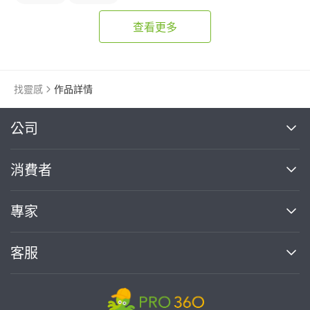
證件照
查看更多
找靈感
作品詳情
繼續完成
公司
關於我們
消費者
找專家(0)
買服務(0)
媒體報導
買服務
專家
部落格
如何使用PRO360
加入我們
案件中心
客服
熱門服務
投資人關係
成為專家
所有服務
客服中心
合作提案
如何接案