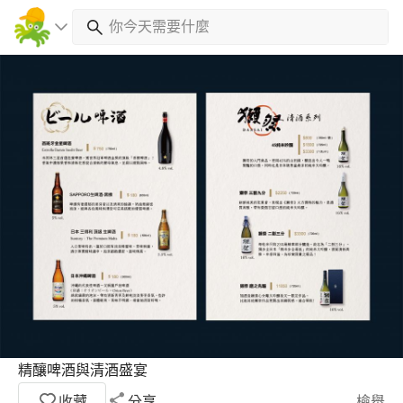
精釀啤酒與清酒盛宴
收藏
分享
檢舉