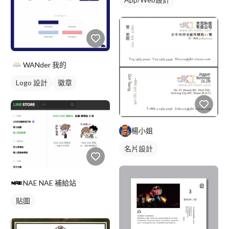
WANder 我的
Logo 設計
徽章
美式商標
藍色
楊小姐
名片設計
NAE NAE 補給站
貼圖