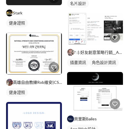
名片設計
Stark
健身證照
? :|:好友創意策略行銷__Anna
插畫資訊
角色設計資訊
高雄自由教練Rob維安|CSCS
健身證照
貝里斯Bailes
App/Web設計