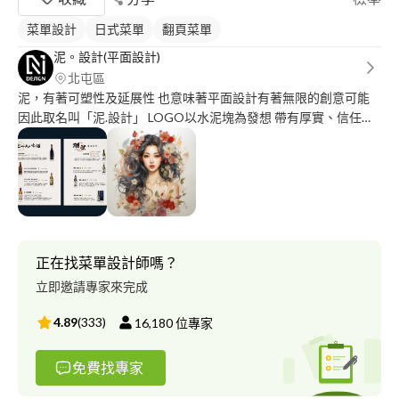
菜單設計
日式菜單
翻頁菜單
泥。設計(平面設計)
北屯區
泥，有著可塑性及延展性 也意味著平面設計有著無限的創意可能
因此取名叫「泥.設計」 LOGO以水泥塊為發想 帶有厚實、信任與
安全感的寓意 女設計師 Sara 個人工作室，可開發票 擅長
illustrator、photoshp、CorelDRAW、Lightroom 前後當了六年圖
文工作者 2019年創了個人品牌，目前仍在線 喜歡欣賞美的各種事
物 喜歡紀錄、留下點什麼 於是愛上了設計 可協助各式平面設計: 菜
單、型錄、展架、廣告看板、海報、傳單、Banner、LINE圖文選
單、商品拍攝、修圖、名片...等 無論你/妳有任何想法、風格、喜
好 都歡迎私訊聊聊: https://bit.ly/40u46nY
正在找菜單設計師嗎？
立即邀請專家來完成
4.89
(
333
)
16,180
位專家
免費找專家