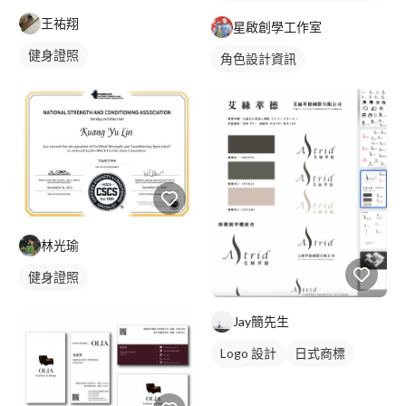
王祐翔
星啟創學工作室
健身證照
角色設計資訊
林光瑜
健身證照
Jay簡先生
Logo 設計
日式商標
黑白