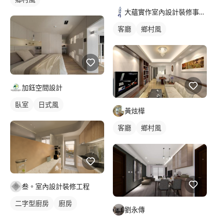
大蘊實作室內設計裝修事務所
客廳
鄉村風
加鈺空間設計
臥室
日式風
黃炫樺
客廳
鄉村風
叁。室內設計裝修工程
二字型廚房
廚房
劉永傳