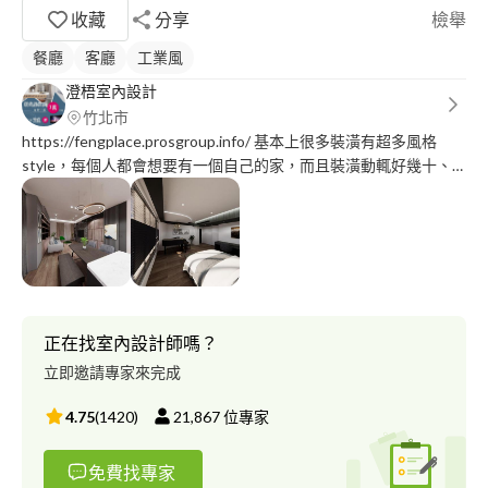
收藏
分享
檢舉
餐廳
客廳
工業風
澄梧室內設計
竹北市
https://fengplace.prosgroup.info/ 基本上很多裝潢有超多風格
style，每個人都會想要有一個自己的家，而且裝潢動輒好幾十、
百萬，因此選擇一個自己最適合的風格是重要、需要仔細評估考量
的事。 ▲ ＃現代風，也有人叫做＃簡單現代風，基本上以黑、
灰、白色為主，好的設計師可以靠著這三個顏色就展示出現代的風
格，但會點綴一些中性色彩，讓空間的色調不致於讓人感受太冷，
有些使用調光簾去控制光線照進室內的量，讓空間給人不會太冷或
太暖的感覺。 ▲ ＃工業風，最近幾年也很多旅店和餐廳，非常受
20-45歲族群的喜歡，利用一些工業的元素(eg: 粗獷的鐵件、管
正在找室內設計師嗎？
線)，營造出懷舊復古風。 ▲ ＃北歐風，最近年輕族群也超愛這個
立即邀請專家來完成
style ，崇尚簡潔、貼近自然、以白色的風格為主，色彩上非常的
明亮，通常會加上一些木材色，讓人有溫暖的感覺。 ▲ ＃美式
4.75
(
1420
)
21,867
位專家
風，可以容納多種顏色風格，顏色上比北歐風、工業風、簡約風複
雜一點，使用土黃色的家具為主，容易營造復古風。
免費找專家