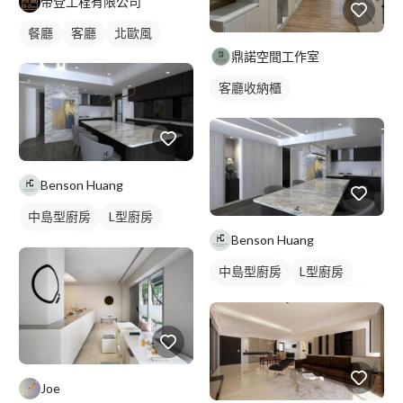
帝登工程有限公司
餐廳
客廳
北歐風
鼎諾空間工作室
客廳收納櫃
Benson Huang
中島型廚房
L型廚房
Benson Huang
餐廳
廚房
中島型廚房
L型廚房
一字型廚房
餐廳
廚房
Joe