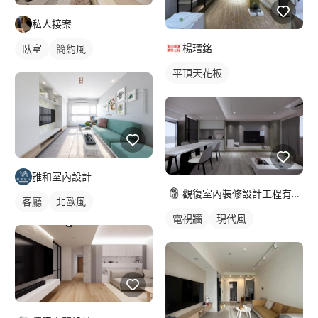
私人接案
楊瑨銘
臥室
簡約風
平頂天花板
雅和室內設計
觀復室內裝修設計工程有限公司
客廳
北歐風
電視牆
現代風