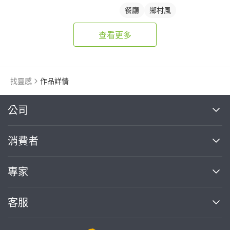
餐廳
鄉村風
查看更多
找靈感
作品詳情
繼續完成
公司
關於我們
消費者
找專家(0)
買服務(0)
媒體報導
買服務
專家
部落格
如何使用PRO360
加入我們
案件中心
客服
熱門服務
投資人關係
成為專家
所有服務
客服中心