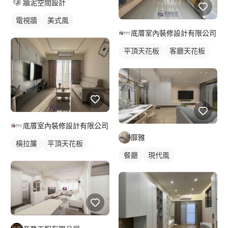
牆泥空間設計
電視牆
美式風
底厝室內裝修設計有限公司
空間/建築照
平頂天花板
客廳天花板
間接天花板
窗簾盒
底厝室內裝修設計有限公司
靡雅
橫拉簾
平頂天花板
餐廳
現代風
客廳天花板
間接天花板
窗簾盒
客廳
電視牆
美式風
紗簾
落地窗窗簾
全室照明設計
客廳燈光設計