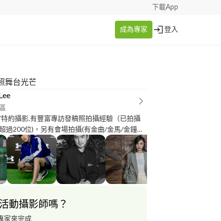
下載App
成為專家
登入
照舞台光芒
Lee
區
TV特約攝影,有豐富專訪發稿照拍攝經驗（已拍攝
過200位)，另有會場拍攝(有金曲/金馬/金鐘拍
者會、演唱會記錄及國際醫學營、競選活動、餐廳
拍攝……等實務經驗。 女性攝影師，溝通
落格 曉風中的晴天
sunny989.pixnet.net/blog 或臉書
ebook.com/leeharusday ***聯絡前請注意：
活動攝影師嗎？
您有回覆就向我收費，所以麻煩“確認要合作”、
、“確認要合作”，再直接透過平台洽談!! （重要
專家來完成