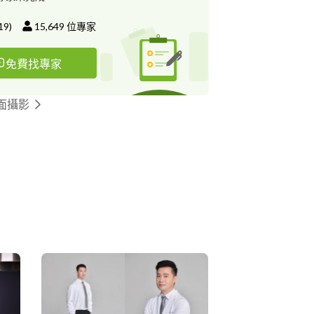
By 被平台莫名收走一堆介紹費 很想哭的sunny
19
)
15,649
位專家
免費找專家
面攝影