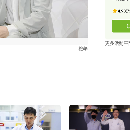
的事講三次） 
4.93
(
7
更多活動平
檢舉