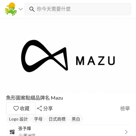
魚形圖案點綴品牌名 Mazu
收藏
分享
檢舉
Logo 設計
字母
日式商標
黑白
張予爗
蘆洲區