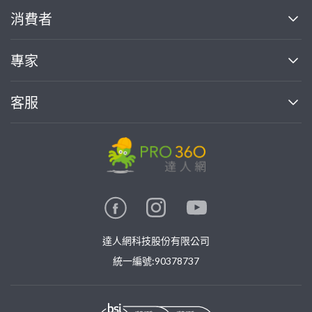
關於我們
消費者
找專家(0)
買服務(0)
媒體報導
買服務
專家
部落格
如何使用PRO360
加入我們
案件中心
客服
熱門服務
投資人關係
成為專家
所有服務
客服中心
合作提案
如何接案
價格行情
使用條款
聯絡我們
專家指南
專家目錄
信任與保障
推廣服務
在地專家推薦
隱私權政策
卓越專家
達人網科技股份有限公司
關鍵字搜尋
公告
特約專家
統一編號:90378737
專業知識
勞健保專區
問專家