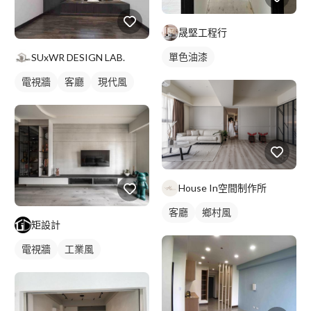
晟堅工程行
單色油漆
SUxWR DESIGN LAB.
電視牆
客廳
現代風
House In空間制作所
客廳
鄉村風
矩設計
電視牆
工業風