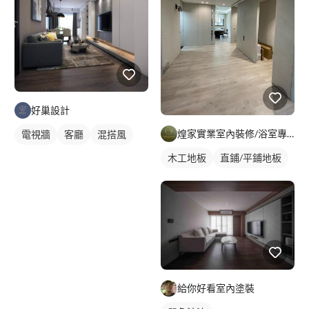
好巢設計
煌家實業室內裝修/浴室專精/統包工程
電視牆
客廳
混搭風
木工地板
直鋪/平鋪地板
給你好看室內塗裝