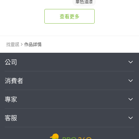
單色油漆
查看更多
找靈感
作品詳情
繼續完成
公司
關於我們
消費者
找專家(0)
買服務(0)
媒體報導
買服務
專家
部落格
如何使用PRO360
加入我們
案件中心
客服
熱門服務
投資人關係
成為專家
所有服務
客服中心