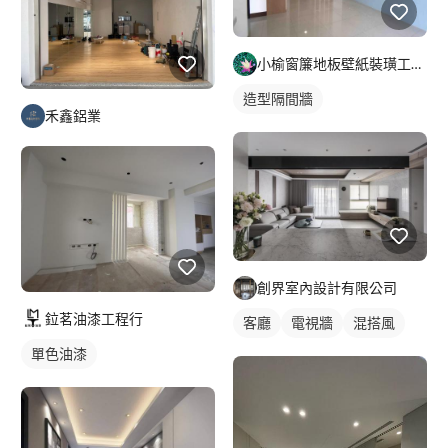
小榆窗簾地板壁紙裝璜工廠/山辰室內設計
造型隔間牆
禾鑫鋁業
創界室內設計有限公司
鉝茗油漆工程行
客廳
電視牆
混搭風
單色油漆