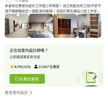
大寮區
本身有在業室內設計工作過三年時間！ 自己有配合的工班(不菸不
酒不檳榔喔給您一個乾淨的環境)！目前打算先開設小型工作室 所
以目前接洽的案件都不會收取設計費用 希望能用誠心誠意的設計
與服務一方面為您做好規劃 讓您能安心入住 一方面能積累自己的
作品 歡迎有興趣的老闆們私訊我的LINE 謝謝您的賞識
正在找室內設計師嗎？
立即邀請專家來完成
4.75
(
1420
)
21,867
位專家
免費找專家
更多室內設計