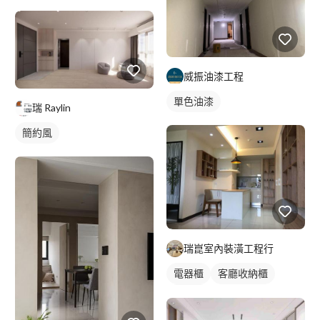
威振油漆工程
單色油漆
瑞 Raylin
簡約風
瑞崑室內裝潢工程行
電器櫃
客廳收納櫃
電視櫃