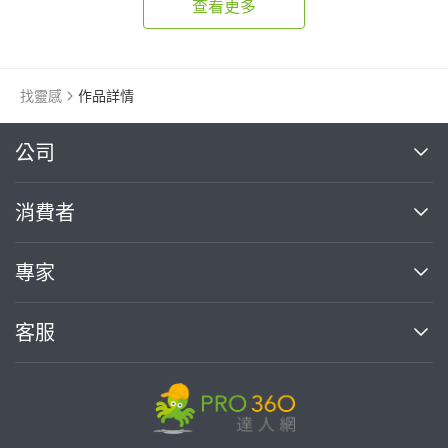
查看更多
找靈感
作品詳情
繼續完成
公司
關於我們
消費者
找專家(0)
買服務(0)
媒體報導
買服務
專家
部落格
如何使用PRO360
加入我們
案件中心
客服
熱門服務
投資人關係
成為專家
所有服務
客服中心
合作提案
如何接案
價格行情
使用條款
聯絡我們
專家指南