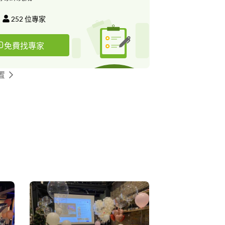
252
位專家
免費找專家
置