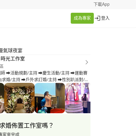
下載App
成為專家
登入
漫氣球夜宴
。時光工作室
區
師 ➡活動規劃/主持 ➡慶生活動/主持 ➡運動賽
內求婚/主持 ➡戶外求訂婚/主持 ➡性別趴派對/主
辦/主持 ➡春酒/尾牙/婚禮主持
求婚佈置工作室嗎？
專家來完成