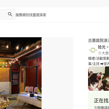
服務類別
找靈感
探索
古厝庭院浪
拾光
大里
婚禮/活動策劃
事/主持 ➡室
持 ➡見面會籌
正在找
立即邀請