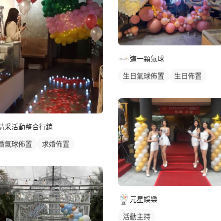
這一顆氣球
生日氣球佈置
生日佈置
精采活動整合行銷
婚氣球佈置
求婚佈置
元星娛樂
活動主持