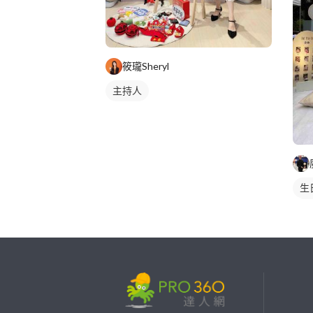
筱瓏Sheryl
主持人
生
生
繼續完成