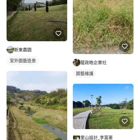
新東農園
室外園藝造景
龍政皓企業社
園藝維護
里山設計_李富豪