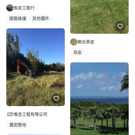
有其他需求皆歡迎訊息討論? 私訊討論需求及寵物狀態後會進行量
長良工程行
身計畫報價 服務開始前約一天進行寵物認識及主人會面交接 - 《付
費中途送養》 服務對象：全體型犬種、貓 為了保障中途的貓狗有
園藝維護
其他鐵件
得到妥善的訓練及照護陪伴，空位有限歡迎詢問 居家訓練僅限中
途的狗狗，貓咪視情況做日常減敏 私訊聊聊貓狗性格及需求方式
後會進行報價 ⚠️恕無法接待：主動攻擊貓狗、嚴重吠叫者 - 《代遛
服務》 有地區限制為新北三重蘆洲區、台北市部分區域 可訊息詢
樂合草皮
問討論
草皮
唯丞工程有限公司
農田整地