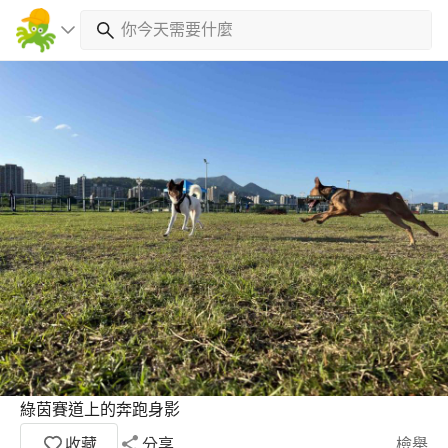
綠茵賽道上的奔跑身影
收藏
分享
檢舉