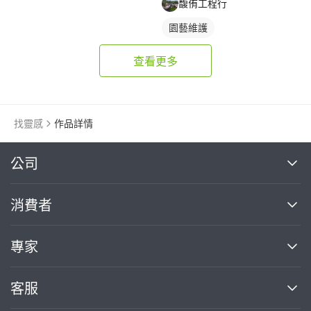
馥侑工程行
園藝維護
查看更多
找靈感
作品詳情
繼續完成
公司
關於我們
消費者
找專家(0)
買服務(0)
媒體報導
買服務
專家
部落格
如何使用PRO360
加入我們
案件中心
客服
熱門服務
投資人關係
成為專家