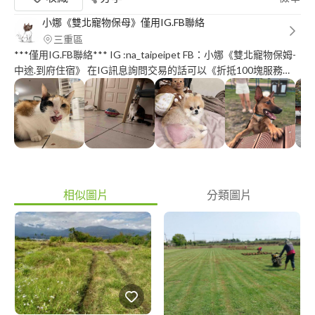
小娜《雙北寵物保母》僅用IG.FB聯絡
三重區
***僅用IG.FB聯絡*** IG :na_taipeipet FB：小娜《雙北寵物保姆-
中途.到府住宿》 在IG訊息詢問交易的話可以《折抵100塊服務
費》 五年經驗的全職保姆經驗目前任在職五年內也有陸續進行送
養貓狗服務 同時也有為年紀較長的貓咪進行到府照護一年半的經
驗 服務過各種個性體型的寶貝們 敏感較無法接受外人的狗狗也可
以進行討論會面地區位於新北市三重蘆洲區，雙北區域皆可提供服
務 - 服務項目： 《居家住宿》 服務對象：全體型犬種、鼠類、爬
寵 基礎服務有每日餵食陪伴照護、拍攝照片狀態回報、狗狗的外
出上廁所散步 可另外加購服務：有分離焦慮需24小時貼身陪伴、
飼料及鮮食（選擇及品項不多建議自備）喂藥、特別需求需要加遛
相似圖片
分類圖片
等 如有其他需求皆歡迎訊息討論? 私訊討論需求及寵物狀態後會進
行量身計畫報價 ⚠️恕無法接待：過度吠叫、主動攻擊貓狗者 ⚠️無
提前告知個性造成嚴重大量物品毀損需酌收清潔及賠償費用 - 《到
府照護》 服務對象：全體型犬種、貓、鼠類、爬寵 基礎服務有每
日餵食、清理排泄環境、拍攝照片及狀況回報 可另外選擇附加服
務：視個性進行陪玩（如緊張不強迫）基礎身體護理、外出散步
（僅限狗狗）、擴大打掃範圍、過夜照護陪睡、必要就醫服務 如