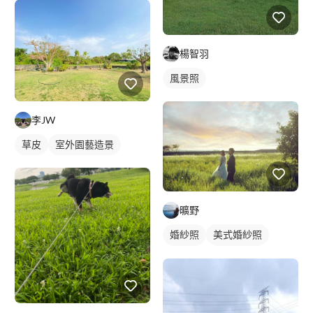
楊智羽
風景照
李JW
草皮
室外園藝造景
曠野
婚紗照
美式婚紗照
情侶照
情侶婚紗照
情侶藝術照
類婚紗