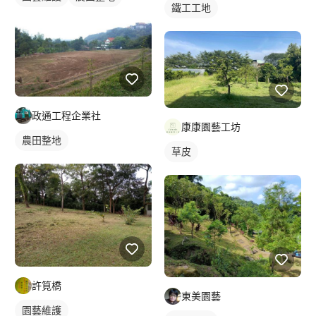
鐵工工地
政通工程企業社
康康園藝工坊
農田整地
草皮
許筧橋
東美園藝
園藝維護