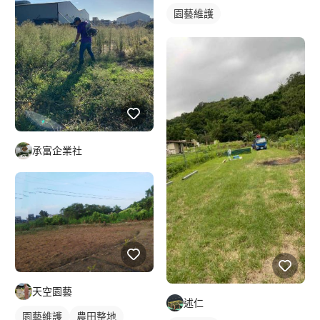
園藝維護
承富企業社
天空園藝
述仁
園藝維護
農田整地