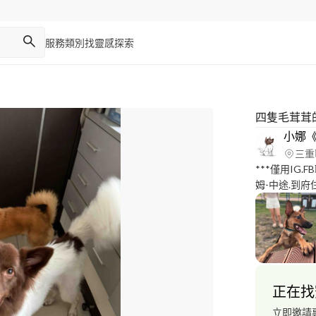
服務類別
找靈感
探索
四隻毛茸茸
小娜《
三重
***僅用IG.F
姆-中途.到府
服務費》 五年經驗的全職保姆經驗目前任在職五年內也有陸續
進行送養貓狗
年半的經 驗
人的狗狗也可
北區域皆可提供服務 - 服務項目： 《居
體型犬種、鼠
正在找
片狀態回報、
焦慮需24小
立即邀請