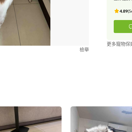
備）喂藥、特別需求需要
論? 私訊討論需
4.89
(
5
接待：過度吠
大量物品毀損需酌收清
象：全體型犬
排泄環境、拍
進行陪玩（如
更多寵物保
狗）、擴大打掃
檢舉
需求皆歡迎訊
計畫報價 服
《付費中途送
貓狗有得到妥
練僅限中途的
及需求方式後會進行報價 ⚠️恕
吠叫者 - 《代遛服務》 有地區限制為新北三重蘆洲區、台北市
部分區域 可