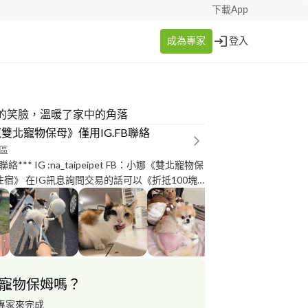
下載App
成為專家
登入
的笑臉，溫暖了家中的角落
雙北寵物保母》僅用IG.FB聯絡
區
B聯絡*** IG :na_taipeipet FB：小娜《雙北寵物保
住宿》 在IG訊息詢問交易的話可以《折抵100塊
服務 同時也有為年紀較長的貓咪進行到府照護一
 服務過各種個性體型的寶貝們 敏感較無法接受外
以進行討論會面地區位於新北市三重蘆洲區，雙
家住宿》 服務對象：全
類、爬寵 基礎服務有每日餵食陪伴照護、拍攝照
寵物保姆嗎？
狗狗的外出上廁所散步 可另外加購服務：有分離
時貼身陪伴、飼料及鮮食（選擇及品項不多建議自
專家來完成