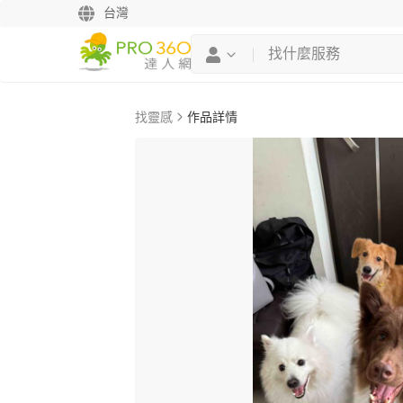
台灣
找靈感
作品詳情