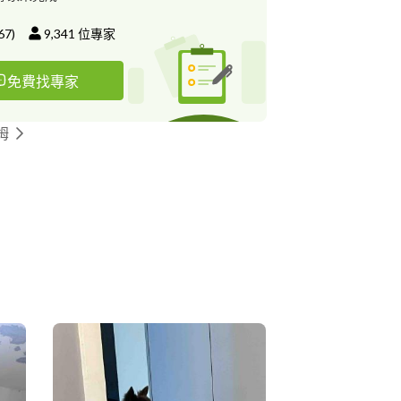
加遛等 如有其他需求皆歡迎訊息討
求及寵物狀態後會進行量身計畫報價 ⚠️恕無法
67
)
9,341
位專家
叫、主動攻擊貓狗者 ⚠️無提前告知個性造成嚴重
潔及賠償費用 - 《到府照護》 服務對
免費找專家
種、貓、鼠類、爬寵 基礎服務有每日餵食、清理
攝照片及狀況回報 可另外選擇附加服務：視個性
緊張不強迫）基礎身體護理、外出散步（僅限狗
姆
範圍、過夜照護陪睡、必要就醫服務 如有其他
息討論? 私訊討論需求及寵物狀態後會進行量身
務開始前約一天進行寵物認識及主人會面交接 -
養》 服務對象：全體型犬種、貓 為了保障中途的
善的訓練及照護陪伴，空位有限歡迎詢問 居家訓
狗狗，貓咪視情況做日常減敏 私訊聊聊貓狗性格
無法接待：主動攻擊貓狗、嚴重
訊息詢問討論