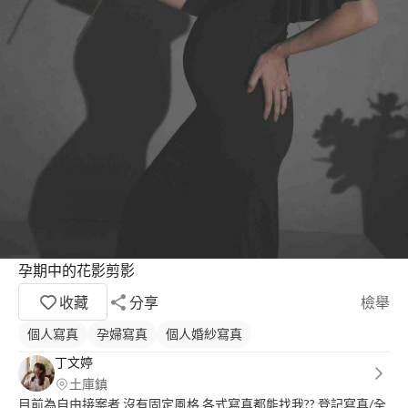
孕期中的花影剪影
收藏
分享
檢舉
個人寫真
孕婦寫真
個人婚紗寫真
丁文婷
土庫鎮
目前為自由接案者 沒有固定風格 各式寫真都能找我?? 登記寫真/全