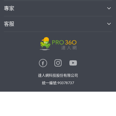
媒體報導
買服務
專家
部落格
如何使用PRO360
加入我們
案件中心
客服
熱門服務
投資人關係
成為專家
所有服務
客服中心
合作提案
如何接案
價格行情
使用條款
聯絡我們
專家指南
專家目錄
信任與保障
推廣服務
在地專家推薦
隱私權政策
卓越專家
達人網科技股份有限公司
關鍵字搜尋
公告
特約專家
統一編號:90378737
專業知識
勞健保專區
問專家
免費找專家
新手攻略