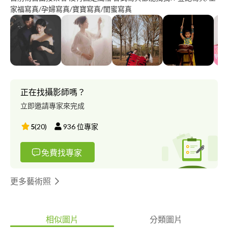
家福寫真/孕婦寫真/寶寶寫真/閨蜜寫真
正在找攝影師嗎？
立即邀請專家來完成
5
(
20
)
936
位專家
免費找專家
更多藝術照
相似圖片
分類圖片