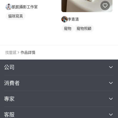
凱凱攝影工作室
貓咪寫真
李青清
寵物
寵物照顧
找靈感
作品詳情
繼續完成
公司
關於我們
消費者
找專家(0)
買服務(0)
媒體報導
買服務
專家
部落格
如何使用PRO360
加入我們
案件中心
客服
熱門服務