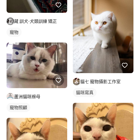
藏 訓犬-犬類訓練 矯正
寵物
貓七 寵物攝影工作室
貓咪寫真
蘆洲貓咪褓母
寵物照顧