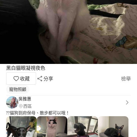
黑白貓眼凝視夜色
收藏
分享
檢舉
寵物照顧
吳雅惠
西區
??貓狗到府保母、散步都可以哦！