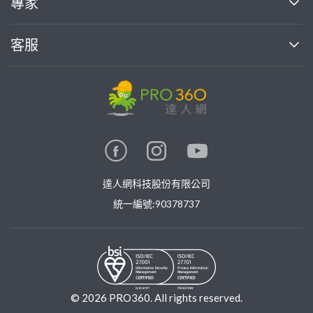
專家
部落格
如何使用PRO360
加入我們
案件中心
客服
熱門服務
投資人關係
成為專家
所有服務
客服中心
合作提案
如何接案
價格行情
使用條款
聯絡我們
專家指南
專家目錄
信任與保障
推廣服務
在地專家推薦
隱私權政策
卓越專家
達人網科技股份有限公司
關鍵字搜尋
公告
特約專家
統一編號:90378737
專業知識
勞健保專區
問專家
新手攻略
©
2026
PRO360. All rights reserved.