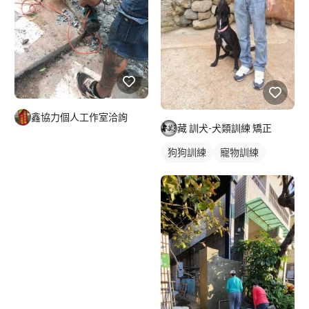
鑫協力個人工作室洽詢
藏 訓犬-犬類訓練 矯正
狗狗訓練
寵物訓練