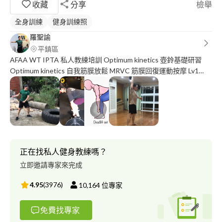
收藏
分享
檢舉
全身訓練
健身訓練照
羅聖諭
平鎮區
AFAA WT IPTA 私人教練培訓 Optimum kinetics 壺鈴基礎研習
Optimum kinetics 自我筋膜放鬆 MRVC 筋膜回復運動按摩 Lv1
IPTA 私人教練證照 成吉思汗中壢館教練 (2020/3～2023/4） 怪獸
C級肌力與體能 19T 怪獸B級肌力與體能 2023 05T
正在找私人健身教練嗎？
立即邀請專家來完成
4.95
(
3976
)
10,164
位專家
免費找專家