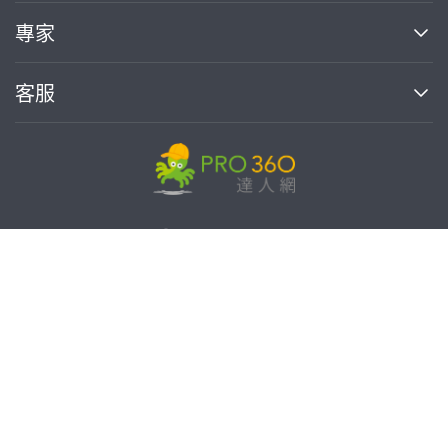
媒體報導
買服務
專家
部落格
如何使用PRO360
加入我們
案件中心
客服
熱門服務
投資人關係
成為專家
所有服務
客服中心
合作提案
如何接案
價格行情
使用條款
聯絡我們
專家指南
專家目錄
信任與保障
推廣服務
在地專家推薦
隱私權政策
免費找專家
卓越專家
達人網科技股份有限公司
關鍵字搜尋
公告
特約專家
統一編號:90378737
專業知識
勞健保專區
問專家
新手攻略