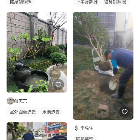
健身訓練照
下半身訓練
健身訓練照
腿部訓練
蔡志宗
室外園藝造景
水池造景
李先生
園藝整理