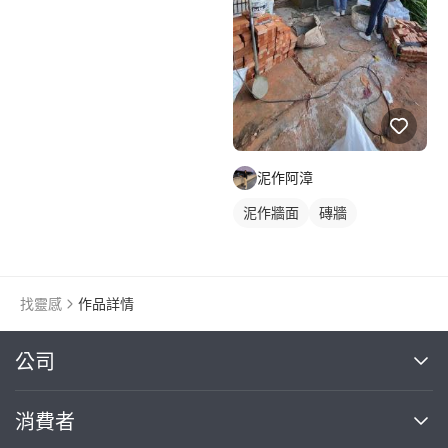
泥作阿漳
泥作牆面
磚牆
找靈感
作品詳情
繼續完成
公司
關於我們
消費者
找專家(0)
買服務(0)