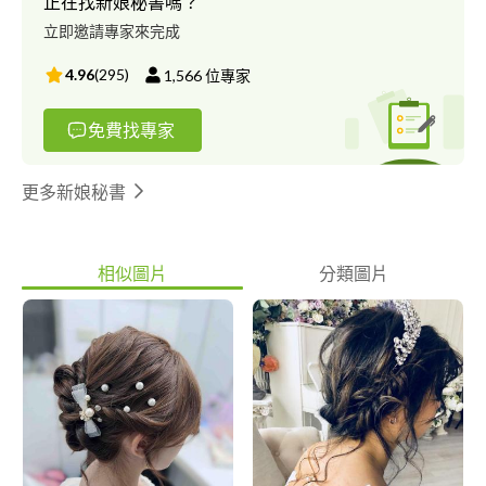
正在找新娘秘書嗎？
是我太忙所以再麻煩用line跟我預約喔！！感謝您^ ^
立即邀請專家來完成
4.96
(
295
)
1,566
位專家
免費找專家
更多新娘秘書
相似圖片
分類圖片