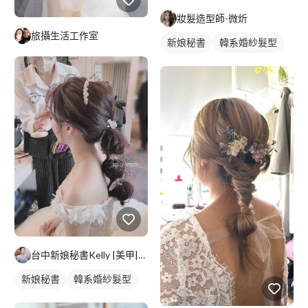
妝髮造型師-微炘
旅攝生活工作室
新娘秘書
韓系婚紗髮型
新娘髮型
台中新娘秘書Kelly |美甲|美睫|育髮|紋綉
新娘秘書
韓系婚紗髮型
新娘髮型