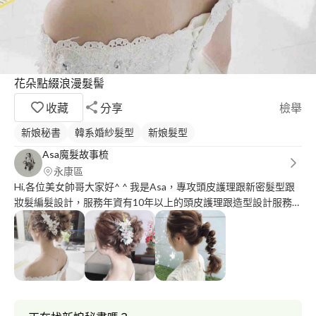
花朵點綴浪漫髮髻
收藏
分享
檢舉
新娘秘書
韓系婚紗髮型
新娘髮型
Asa魔髮故事梳
永康區
Hi,各位美女帥哥大家好^ ^ 我是Asa，專攻頭皮護理跟新密髮型跟
妝髮編髮設計，服務年資有10年以上的頭皮護理跟造型設計服務客
戶的經驗，也解決很多客戶一直以來的煩惱。目前剛使用Pro360
沒多久還在適應程式中請見諒^ - ^！！ 那我主要提供女性客製化到
府服務跟男生女生的到店服務為主，還有服務內容跟項目跟外面有
差別跟不同的地方，不管是從沒有壓力細心的服務，主要是針對客
戶需求問題是最重要的，同時也可以減少客戶出門的煩惱，加上有
基礎國際證照品質有多一點保障！畢竟這也是我的專業技術一定要
有一定水準才能服務客戶^ - ^如果你們電話給我時候沒有接到可能