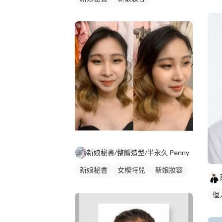
妝髮造型服務
新娘秘書/整體造型/半永久 Penny
新娘秘書
女模特兒
新娘妝容
妝髮造型服務
個