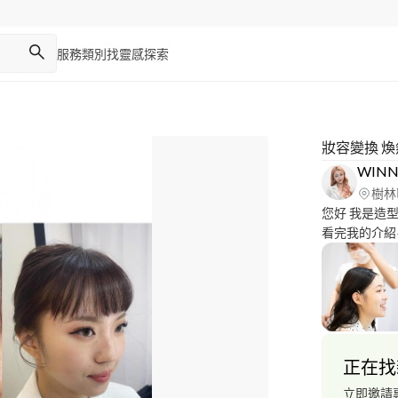
服務類別
找靈感
探索
妝容變換 
WIN
樹林
您好 我是造型師WINNI 親愛的各
看完我的介紹⬇
妝教學｜ 單妝單
https://www.
igsh=NGVhN2U2NjQ0Yg
髮2500(造型
2000(1~1
段 雙北免車
正在找
加購跟妝服務 
不另外酌收造
立即邀請