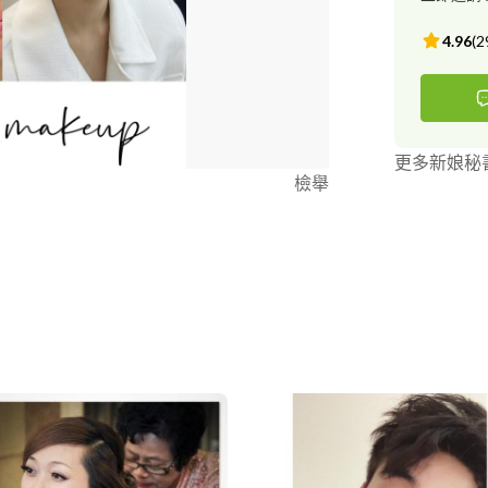
型，婚紗造型
4.96
(
2
更多新娘秘
檢舉