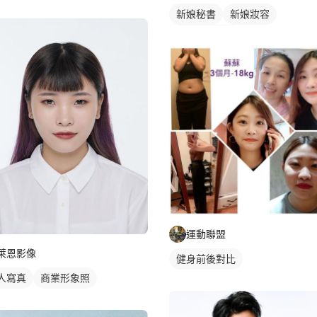
新娘秘書
新娘妝容
妝髮造型服務
運動聯盟
萊恩影像
健身前後對比
人寫真
商業形象照