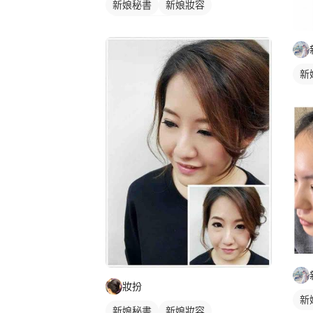
新娘秘書
新娘妝容
妝髮造型服務
新
妝扮
新
新娘秘書
新娘妝容