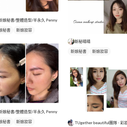
新娘秘書/整體造型/半永久 Penny
娘秘書
新娘妝容
新秘晴晴
新娘秘書
新娘妝容
妝髮造型服務
新娘秘書/整體造型/半永久 Penny
娘秘書
新娘妝容