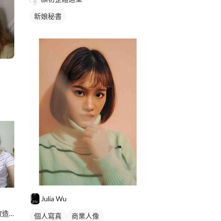
新娘秘書
Julia Wu
TUgether beautiful團隊 - 彩妝造型 /新秘 /保養 /生活
個人寫真
商業人像