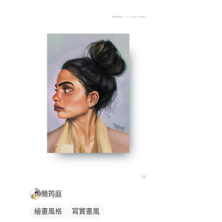
簡筠庭
繪畫風格
寫實畫風