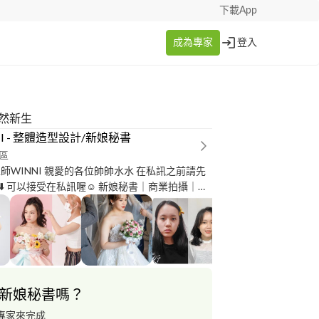
下載App
成為專家
登入
煥然新生
NI - 整體造型設計/新娘秘書
區
位帥帥水水 在私訊之前請先
️ 可以接受在私訊喔☺️ 新娘秘書｜商業拍攝｜彩
髮｜各類寫真｜ IG：
instagram.com/winni_makeup?
== 2024檔期開放中 歡迎詢問 女生妝
1.5~2小時) 女生單妝/髮1500 男生妝髮
.5小時) 男生單妝/髮1000 需要先預付訂金才會保留時
馬費❤️以上價格無跟妝服務 其他地區車馬費另計
新娘秘書嗎？
棚拍/外拍 一小時1000 中間可依需求更變妝髮
型費用 更換造型需要時間 持續計時即可 特殊造
專家來完成