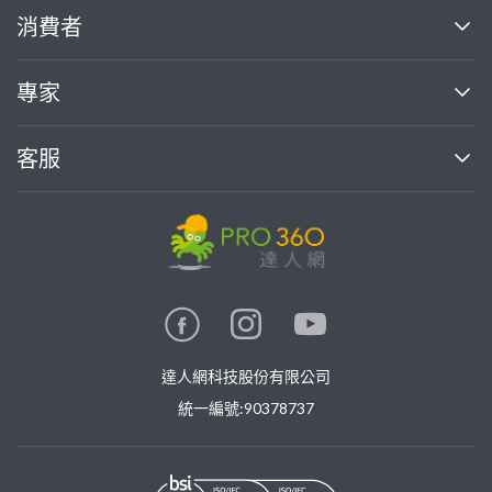
關於我們
消費者
找專家(0)
買服務(0)
媒體報導
買服務
專家
部落格
如何使用PRO360
加入我們
案件中心
客服
熱門服務
投資人關係
成為專家
所有服務
客服中心
合作提案
如何接案
價格行情
使用條款
聯絡我們
專家指南
專家目錄
信任與保障
推廣服務
在地專家推薦
隱私權政策
卓越專家
達人網科技股份有限公司
關鍵字搜尋
公告
特約專家
統一編號:90378737
專業知識
勞健保專區
問專家