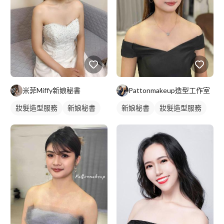
米菲Miffy新娘秘書
Pattonmakeup造型工作室
妝髮造型服務
新娘秘書
新娘秘書
妝髮造型服務