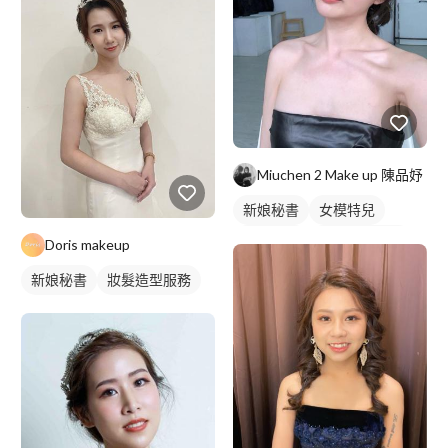
Miuchen 2 Make up 陳品妤
新娘秘書
女模特兒
新娘妝容
妝髮造型服務
Doris makeup
新娘秘書
妝髮造型服務