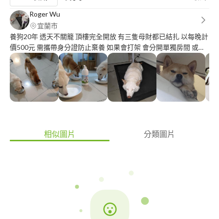
Roger Wu
宜蘭市
養狗20年 透天不關籠 頂樓完全開放 有三隻母財都已結扎 以每晚計
價500元 需攜帶身分證防止棄養 如果會打架 會分開單獨房間 或綁
繩 所以可能會打架受傷必須接受 需自備乾糧 飯碗 水碗 寶貝到新環
境沒有自己的碗可能會都不吃歐 一天最多可代2隻寶貝 請先提前預
約 本身還有正職在家工作 所以幾乎都在家 代養期間可line視訊 專
業養胖只要2個月 全台可寄送 10公斤左右大約每月1000-2000左右
20公斤左右大約每月2000-4000左右 取決於寶貝們是否吃的完 校
園食品國家認證通常是給小孩吃的
相似圖片
分類圖片