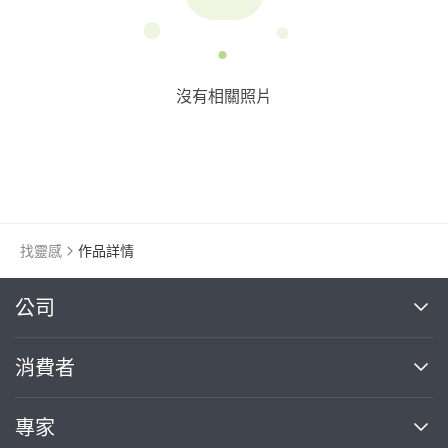
沒有相關照片
找靈感
作品詳情
繼續完成
公司
關於我們
消費者
找專家(0)
買服務(0)
媒體報導
買服務
專家
部落格