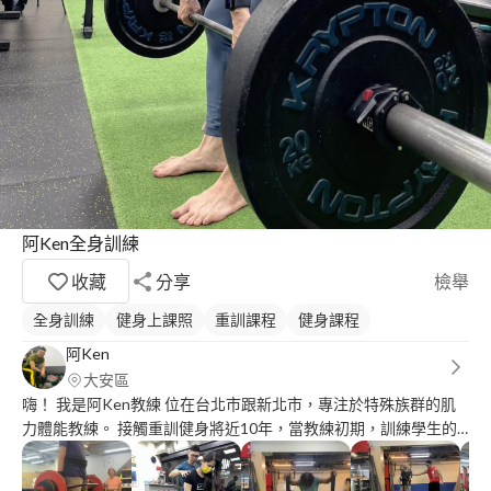
阿Ken全身訓練
收藏
分享
檢舉
全身訓練
健身上課照
重訓課程
健身課程
阿Ken
大安區
‍嗨！ 我是阿Ken教練 位在台北市跟新北市，專注於特殊族群的肌
力體能教練。 接觸重訓健身將近10年，當教練初期，訓練學生的
方向都關於偏向時尚肌肉，健美的體態雕塑方式，並且進行各種飲
食控制與訓練。 後續接受關於肌力體能與抗老化方面的訓練，深