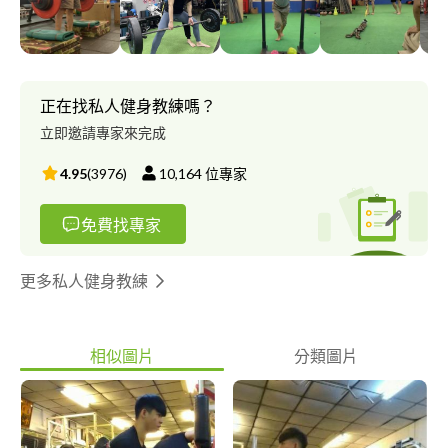
切的感受到，重量訓練不只在一般族群能夠錦上添花，在特殊族群
更是雪中送炭，希望大家的靈魂都能住在自己打造的豪宅裡自由綻
放。
正在找私人健身教練嗎？
立即邀請專家來完成
4.95
(
3976
)
10,164
位專家
免費找專家
更多私人健身教練
相似圖片
分類圖片