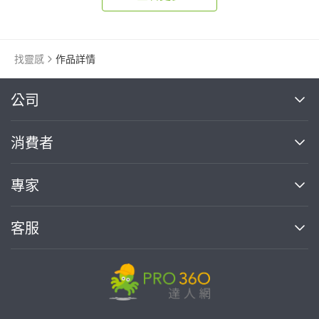
找靈感
作品詳情
繼續完成
公司
關於我們
消費者
找專家(0)
買服務(0)
媒體報導
買服務
專家
部落格
如何使用PRO360
加入我們
案件中心
客服
熱門服務
投資人關係
成為專家
所有服務
客服中心
合作提案
如何接案
價格行情
使用條款
聯絡我們
專家指南