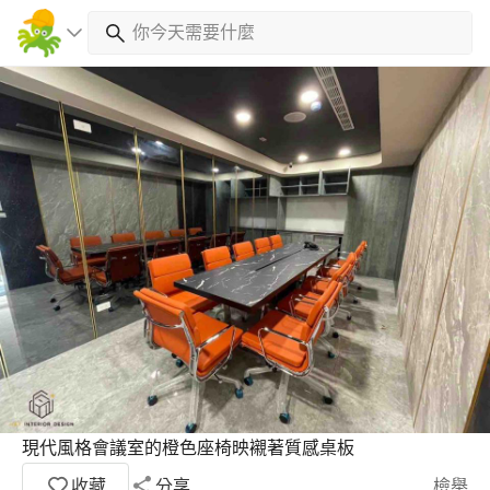
現代風格會議室的橙色座椅映襯著質感桌板
收藏
分享
檢舉