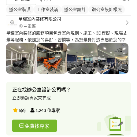
辦公室裝潢
工作室裝潢
辦公室設計
辦公室設計樣照
星耀室內裝修有限公司
三重區
星耀室內裝修的服務項目包含室內規劃、施工、3D模擬、現場丈
量等服務，依照您的喜好、習慣等，為您量身打造專屬於您的幸
福、溫暖之空間。 兩位設計人員均有十年業界經驗，均為本科系
出身並領有室內裝修證照，亦有專業配合之施工工班，品質優良，
服務良好，絕對讓您滿意。
正在找辦公室設計公司嗎？
立即邀請專家來完成
5
(
6
)
1,243
位專家
免費找專家