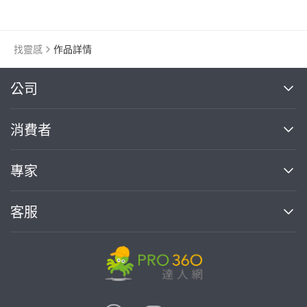
找靈感
作品詳情
繼續完成
公司
關於我們
消費者
找專家(0)
買服務(0)
媒體報導
買服務
專家
部落格
如何使用PRO360
加入我們
案件中心
客服
熱門服務
投資人關係
成為專家
所有服務
客服中心
合作提案
如何接案
價格行情
使用條款
聯絡我們
專家指南
專家目錄
信任與保障